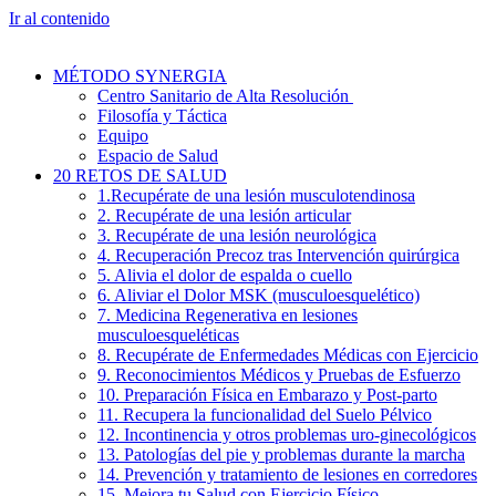
Ir al contenido
MÉTODO SYNERGIA
Centro Sanitario de Alta Resolución
Filosofía y Táctica
Equipo
Espacio de Salud
20 RETOS DE SALUD
1.Recupérate de una lesión musculotendinosa
2. Recupérate de una lesión articular
3. Recupérate de una lesión neurológica
4. Recuperación Precoz tras Intervención quirúrgica
5. Alivia el dolor de espalda o cuello
6. Aliviar el Dolor MSK (musculoesquelético)
7. Medicina Regenerativa en lesiones
musculoesqueléticas
8. Recupérate de Enfermedades Médicas con Ejercicio
9. Reconocimientos Médicos y Pruebas de Esfuerzo
10. Preparación Física en Embarazo y Post-parto
11. Recupera la funcionalidad del Suelo Pélvico
12. Incontinencia y otros problemas uro-ginecológicos
13. Patologías del pie y problemas durante la marcha
14. Prevención y tratamiento de lesiones en corredores
15. Mejora tu Salud con Ejercicio Físico