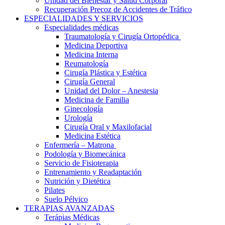
Unidad del Bienestar y Salud Corporal
Recuperación Precoz de Accidentes de Tráfico
ESPECIALIDADES Y SERVICIOS
Especialidades médicas
Traumatología y Cirugía Ortopédica
Medicina Deportiva
Medicina Interna
Reumatología
Cirugía Plástica y Estética
Cirugía General
Unidad del Dolor – Anestesia
Medicina de Familia
Ginecología
Urología
Cirugía Oral y Maxilofacial
Medicina Estética
Enfermería – Matrona
Podología y Biomecánica
Servicio de Fisioterapia
Entrenamiento y Readaptación
Nutrición y Dietética
Pilates
Suelo Pélvico
TERAPIAS AVANZADAS
Terápias Médicas