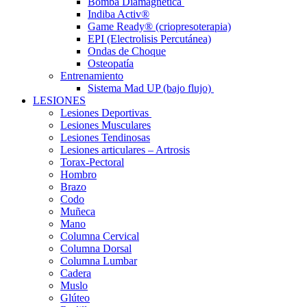
Bomba Diamagnética
Indiba Activ®
Game Ready® (criopresoterapia)
EPI (Electrolisis Percutánea)
Ondas de Choque
Osteopatía
Entrenamiento
Sistema Mad UP (bajo flujo)
LESIONES
Lesiones Deportivas
Lesiones Musculares
Lesiones Tendinosas
Lesiones articulares – Artrosis
Torax-Pectoral
Hombro
Brazo
Codo
Muñeca
Mano
Columna Cervical
Columna Dorsal
Columna Lumbar
Cadera
Muslo
Glúteo