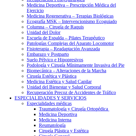
Medicina Deportiva – Prescripción Médica del
Ejercicio
Medicina Regenerativa – Terapias Biológicas
Ecografía MSK – Intervencionismo Ecoguiado
Columna – Cirugía de Raquis
Unidad del Dolor
Escuela de Espalda – Pilates Terapéutico
Patologías Complejas del Aparato Locomotor
Fisioterapia – Readaptación Avanzada
Embarazo y Postparto
Suelo Pélvico e Hipopresivos
Podología y Cirugía Mínimamente Invasiva del Pie
Biomecánica – Alteraciones de la Marcha
Cirugía Estética y Plástica
Medicina Estética y Salud Capilar
Unidad del Bienestar y Salud Corporal
Recuperación Precoz de Accidentes de Tráfico
ESPECIALIDADES Y SERVICIOS
Especialidades médicas
Traumatología y Cirugía Ortopédica
Medicina Deportiva
Medicina Interna
Reumatología
Cirugía Plástica y Estética