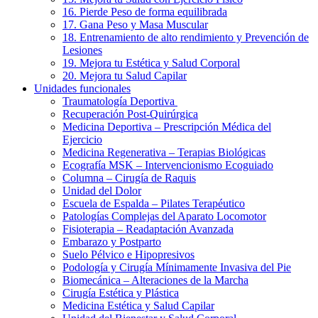
16. Pierde Peso de forma equilibrada
17. Gana Peso y Masa Muscular
18. Entrenamiento de alto rendimiento y Prevención de
Lesiones
19. Mejora tu Estética y Salud Corporal
20. Mejora tu Salud Capilar
Unidades funcionales
Traumatología Deportiva
Recuperación Post-Quirúrgica
Medicina Deportiva – Prescripción Médica del
Ejercicio
Medicina Regenerativa – Terapias Biológicas
Ecografía MSK – Intervencionismo Ecoguiado
Columna – Cirugía de Raquis
Unidad del Dolor
Escuela de Espalda – Pilates Terapéutico
Patologías Complejas del Aparato Locomotor
Fisioterapia – Readaptación Avanzada
Embarazo y Postparto
Suelo Pélvico e Hipopresivos
Podología y Cirugía Mínimamente Invasiva del Pie
Biomecánica – Alteraciones de la Marcha
Cirugía Estética y Plástica
Medicina Estética y Salud Capilar