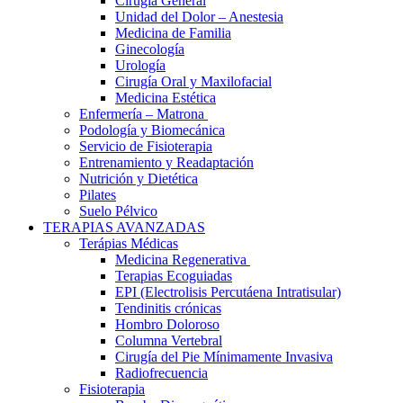
Cirugía General
Unidad del Dolor – Anestesia
Medicina de Familia
Ginecología
Urología
Cirugía Oral y Maxilofacial
Medicina Estética
Enfermería – Matrona
Podología y Biomecánica
Servicio de Fisioterapia
Entrenamiento y Readaptación
Nutrición y Dietética
Pilates
Suelo Pélvico
TERAPIAS AVANZADAS
Terápias Médicas
Medicina Regenerativa
Terapias Ecoguiadas
EPI (Electrolisis Percutáena Intratisular)
Tendinitis crónicas
Hombro Doloroso
Columna Vertebral
Cirugía del Pie Mínimamente Invasiva
Radiofrecuencia
Fisioterapia