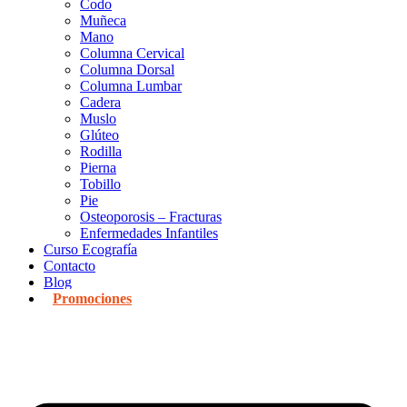
Codo
Muñeca
Mano
Columna Cervical
Columna Dorsal
Columna Lumbar
Cadera
Muslo
Glúteo
Rodilla
Pierna
Tobillo
Pie
Osteoporosis – Fracturas
Enfermedades Infantiles
Curso Ecografía
Contacto
Blog
Promociones