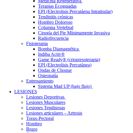
Medicina Regenerativa
Terapias Ecoguiadas
EPI (Electrolisis Percutáena Intratisular)
Tendinitis crónicas
Hombro Doloroso
Columna Vertebral
Cirugía del Pie Mínimamente Invasiva
Radiofrecuencia
Fisioterapia
Bomba Diamagnética
Indiba Activ®
Game Ready® (criopresoterapia)
EPI (Electrolisis Percutánea)
Ondas de Choque
Osteopatía
Entrenamiento
Sistema Mad UP (bajo flujo)
LESIONES
Lesiones Deportivas
Lesiones Musculares
Lesiones Tendinosas
Lesiones articulares – Artrosis
Torax-Pectoral
Hombro
Brazo