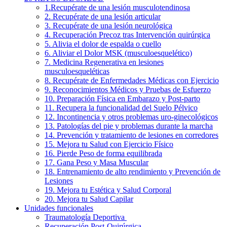
1.Recupérate de una lesión musculotendinosa
2. Recupérate de una lesión articular
3. Recupérate de una lesión neurológica
4. Recuperación Precoz tras Intervención quirúrgica
5. Alivia el dolor de espalda o cuello
6. Aliviar el Dolor MSK (musculoesquelético)
7. Medicina Regenerativa en lesiones
musculoesqueléticas
8. Recupérate de Enfermedades Médicas con Ejercicio
9. Reconocimientos Médicos y Pruebas de Esfuerzo
10. Preparación Física en Embarazo y Post-parto
11. Recupera la funcionalidad del Suelo Pélvico
12. Incontinencia y otros problemas uro-ginecológicos
13. Patologías del pie y problemas durante la marcha
14. Prevención y tratamiento de lesiones en corredores
15. Mejora tu Salud con Ejercicio Físico
16. Pierde Peso de forma equilibrada
17. Gana Peso y Masa Muscular
18. Entrenamiento de alto rendimiento y Prevención de
Lesiones
19. Mejora tu Estética y Salud Corporal
20. Mejora tu Salud Capilar
Unidades funcionales
Traumatología Deportiva
Recuperación Post-Quirúrgica