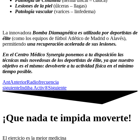
Patología de Columna
(hernia discal – ciática)
Lesiones de la piel
(úlceras – llagas)
Patología vascular
(varices – linfedema)
La innovadora
Bomba Diamagnética es utilizada por deportistas de
élite
(como los equipos de fútbol Atlético de Madrid o Alavés),
permitiendo
una recuperación acelerada d
e sus lesiones.
En el Centro Médico Synergia ponemos a tu disposición las
técnicas más novedosas de los deportistas de élite, ya que nuestro
objetivo es el mismo: devolverte a tu actividad física en el mínimo
tiempo posible.
Ant
Anterior
Radiofrecuencia
siguiente
Indiba Activ®
Siguiente
¡Que nada te impida moverte!
El ejercicio es la mejor medicina