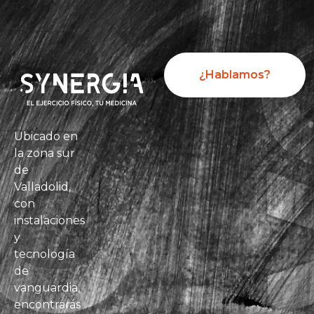
¿Hablamos?
Ubicado en
la zona sur
de
Valladolid,
con
instalaciones
y
tecnología
de
vanguardia,
encontrarás