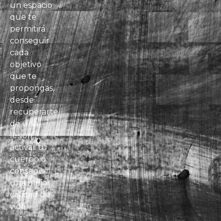
un espacio
que te
permitirá
conseguir
cada
objetivo
que te
propongas,
desde
recuperarte
de una
lesión,
activar tu
cuerpo o
conseguir
una mejor
calidad de
vida.