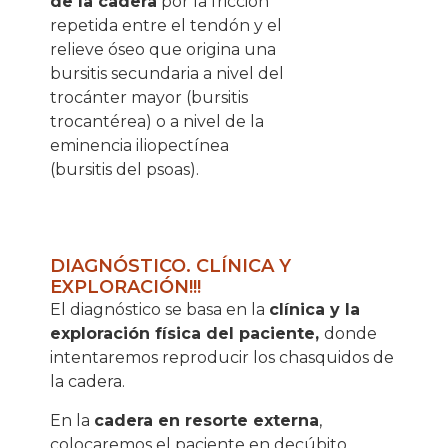
de la cadera
por la fricción
repetida entre el tendón y el
relieve óseo que origina una
bursitis secundaria a nivel del
trocánter mayor (bursitis
trocantérea) o a nivel de la
eminencia iliopectínea
(bursitis del psoas).
DIAGNÓSTICO. CLÍNICA Y
EXPLORACIÓN!!!
El diagnóstico se basa en la
clínica y la
exploración física del paciente,
donde
intentaremos reproducir los chasquidos de
la cadera.
En la
cadera en resorte externa
,
colocaremos el paciente en decúbito