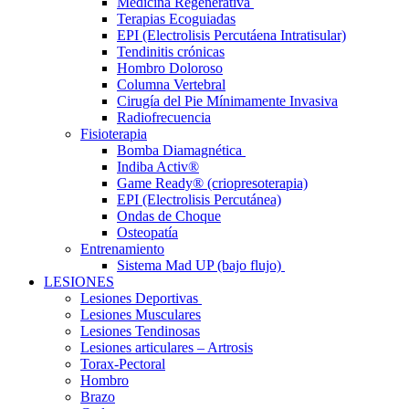
Medicina Regenerativa
Terapias Ecoguiadas
EPI (Electrolisis Percutáena Intratisular)
Tendinitis crónicas
Hombro Doloroso
Columna Vertebral
Cirugía del Pie Mínimamente Invasiva
Radiofrecuencia
Fisioterapia
Bomba Diamagnética
Indiba Activ®
Game Ready® (criopresoterapia)
EPI (Electrolisis Percutánea)
Ondas de Choque
Osteopatía
Entrenamiento
Sistema Mad UP (bajo flujo)
LESIONES
Lesiones Deportivas
Lesiones Musculares
Lesiones Tendinosas
Lesiones articulares – Artrosis
Torax-Pectoral
Hombro
Brazo