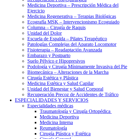
Medicina Deportiva – Prescripción Médica del
Ejercicio
Medicina Regenerativa – Terapias Biológicas
Ecografía MSK – Intervencionismo Ecoguiado
Columna – Cirugía de Raquis
Unidad del Dolor
Escuela de Espalda – Pilates Terapéutico
Patologías Complejas del Aparato Locomotor
Fisioterapia – Readaptación Avanzada
Embarazo y Postparto
Suelo Pélvico e Hipopresivos
Podología y Cirugía Mínimamente Invasiva del Pie
Biomecánica – Alteraciones de la Marcha
Cirugía Estética y Plástica
Medicina Estética y Salud Capilar
Unidad del Bienestar y Salud Corporal
Recuperación Precoz de Accidentes de Tráfico
ESPECIALIDADES Y SERVICIOS
Especialidades médicas
Traumatología y Cirugía Ortopédica
Medicina Deportiva
Medicina Interna
Reumatología
Cirugía Plástica y Estética