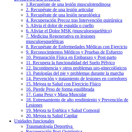
1.Recupérate de una lesión musculotendinosa
2. Recupérate de una lesión articular
3. Recupérate de una lesión neurológica
4. Recuperación Precoz tras Intervención quirúrgica
5. Alivia el dolor de espalda o cuello
6. Aliviar el Dolor MSK (musculoesquelético)
7. Medicina Regenerativa en lesiones
musculoesqueléticas
8. Recupérate de Enfermedades Médicas con Ejercicio
9. Reconocimientos Médicos y Pruebas de Esfuerzo
10. Preparación Física en Embarazo y Post-parto
11. Recupera la funcionalidad del Suelo Pélvico
12. Incontinencia y otros problemas uro-ginecológicos
13. Patologías del pie y problemas durante la marcha
14. Prevención y tratamiento de lesiones en corredores
15. Mejora tu Salud con Ejercicio Físico
16. Pierde Peso de forma equilibrada
17. Gana Peso y Masa Muscular
18. Entrenamiento de alto rendimiento y Prevención de
Lesiones
19. Mejora tu Estética y Salud Corporal
20. Mejora tu Salud Capilar
Unidades funcionales
Traumatología Deportiva
Recuperación Post-Quirúrgica