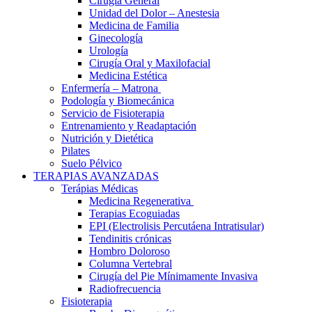
Cirugía General
Unidad del Dolor – Anestesia
Medicina de Familia
Ginecología
Urología
Cirugía Oral y Maxilofacial
Medicina Estética
Enfermería – Matrona
Podología y Biomecánica
Servicio de Fisioterapia
Entrenamiento y Readaptación
Nutrición y Dietética
Pilates
Suelo Pélvico
TERAPIAS AVANZADAS
Terápias Médicas
Medicina Regenerativa
Terapias Ecoguiadas
EPI (Electrolisis Percutáena Intratisular)
Tendinitis crónicas
Hombro Doloroso
Columna Vertebral
Cirugía del Pie Mínimamente Invasiva
Radiofrecuencia
Fisioterapia