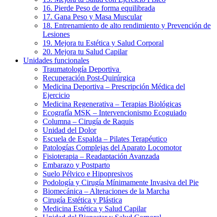
16. Pierde Peso de forma equilibrada
17. Gana Peso y Masa Muscular
18. Entrenamiento de alto rendimiento y Prevención de
Lesiones
19. Mejora tu Estética y Salud Corporal
20. Mejora tu Salud Capilar
Unidades funcionales
Traumatología Deportiva
Recuperación Post-Quirúrgica
Medicina Deportiva – Prescripción Médica del
Ejercicio
Medicina Regenerativa – Terapias Biológicas
Ecografía MSK – Intervencionismo Ecoguiado
Columna – Cirugía de Raquis
Unidad del Dolor
Escuela de Espalda – Pilates Terapéutico
Patologías Complejas del Aparato Locomotor
Fisioterapia – Readaptación Avanzada
Embarazo y Postparto
Suelo Pélvico e Hipopresivos
Podología y Cirugía Mínimamente Invasiva del Pie
Biomecánica – Alteraciones de la Marcha
Cirugía Estética y Plástica
Medicina Estética y Salud Capilar