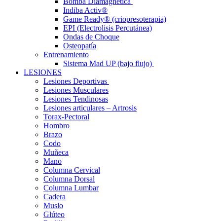
Bomba Diamagnética
Indiba Activ®
Game Ready® (criopresoterapia)
EPI (Electrolisis Percutánea)
Ondas de Choque
Osteopatía
Entrenamiento
Sistema Mad UP (bajo flujo)
LESIONES
Lesiones Deportivas
Lesiones Musculares
Lesiones Tendinosas
Lesiones articulares – Artrosis
Torax-Pectoral
Hombro
Brazo
Codo
Muñeca
Mano
Columna Cervical
Columna Dorsal
Columna Lumbar
Cadera
Muslo
Glúteo