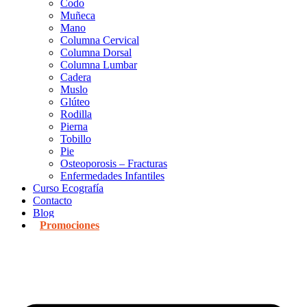
Codo
Muñeca
Mano
Columna Cervical
Columna Dorsal
Columna Lumbar
Cadera
Muslo
Glúteo
Rodilla
Pierna
Tobillo
Pie
Osteoporosis – Fracturas
Enfermedades Infantiles
Curso Ecografía
Contacto
Blog
Promociones