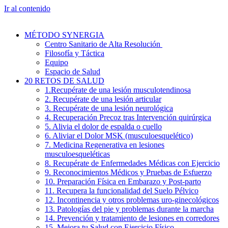
Ir al contenido
MÉTODO SYNERGIA
Centro Sanitario de Alta Resolución
Filosofía y Táctica
Equipo
Espacio de Salud
20 RETOS DE SALUD
1.Recupérate de una lesión musculotendinosa
2. Recupérate de una lesión articular
3. Recupérate de una lesión neurológica
4. Recuperación Precoz tras Intervención quirúrgica
5. Alivia el dolor de espalda o cuello
6. Aliviar el Dolor MSK (musculoesquelético)
7. Medicina Regenerativa en lesiones
musculoesqueléticas
8. Recupérate de Enfermedades Médicas con Ejercicio
9. Reconocimientos Médicos y Pruebas de Esfuerzo
10. Preparación Física en Embarazo y Post-parto
11. Recupera la funcionalidad del Suelo Pélvico
12. Incontinencia y otros problemas uro-ginecológicos
13. Patologías del pie y problemas durante la marcha
14. Prevención y tratamiento de lesiones en corredores
15. Mejora tu Salud con Ejercicio Físico