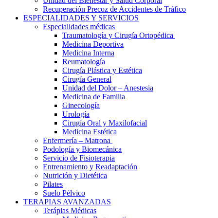
Unidad del Bienestar y Salud Corporal
Recuperación Precoz de Accidentes de Tráfico
ESPECIALIDADES Y SERVICIOS
Especialidades médicas
Traumatología y Cirugía Ortopédica
Medicina Deportiva
Medicina Interna
Reumatología
Cirugía Plástica y Estética
Cirugía General
Unidad del Dolor – Anestesia
Medicina de Familia
Ginecología
Urología
Cirugía Oral y Maxilofacial
Medicina Estética
Enfermería – Matrona
Podología y Biomecánica
Servicio de Fisioterapia
Entrenamiento y Readaptación
Nutrición y Dietética
Pilates
Suelo Pélvico
TERAPIAS AVANZADAS
Terápias Médicas