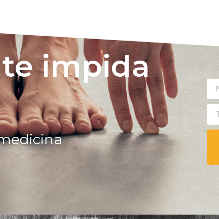
 te impida
r medicina