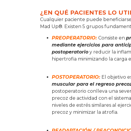
¿EN QUÉ PACIENTES LO UT
Cualquier paciente puede beneficiarse
Mad Up®. Existen 5 grupos fundament
PREOPERATORIO:
Consiste en
p
mediante ejercicios para antici
postoperatorio
y reducir la infla
hipertrofia minimizando la carga e 
POSTOPERATORIO:
El objetivo 
muscular para el regreso precoz
postoperatorio conlleva una sever
precoz de actividad con el siste
niveles de estrés similares al eje
precoz y minimizar la atrofia.
READAPTACIÓN / REACONDICI