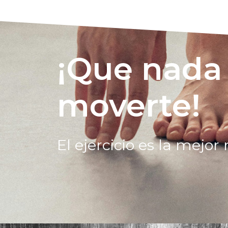
¡Que nada
moverte!
El ejercicio es la mejo