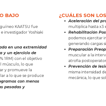
O BAJO
¿CUÁLES SON LOS
Aceleración del pr
sanguíneo KAATSU fue
multiplica hasta x3
e investigador Yoshiaki
Rehabilitación Po
podemos ejercitar i
generando cargas si
zada en una extremidad
Preparación Preop
 y un ejercicio de
muscular a la interv
% 1RM) con el objetivo
atrofia postoperator
el músculo, lo que
Prevención de les
lar y promueve la
misma intensidad d
lar a lo que se produce
mecánica, lo que so
 logramos con menos
as pesadas y