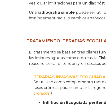
vez, guiar infiltraciones para un diagnóst
Una
radiografía simple
puede ser útil p
impingement
radial o cambios artrósico
TRATAMIENTO. TERAPIAS ECOGUIA
El tratamiento se basa en tres pilares fu
las lesiones agudas como crónicas, la
Fis
reacondicionar el tendón y, en escasas oc
TERAPIAS INVASIVAS ECOGUIADA
Se utilizan como complemento tanto e
fases crónicas para estimular la regen
crónicas
).
Infiltración Ecoguiada periten