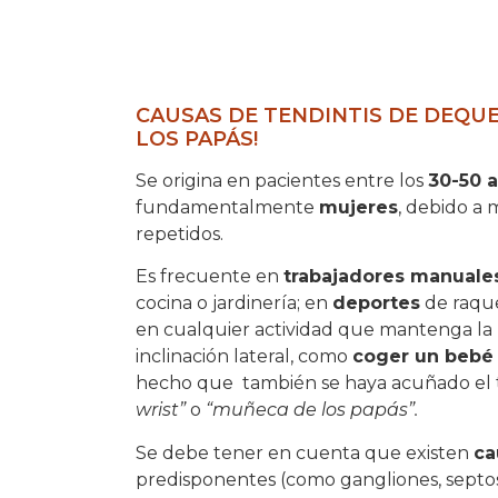
CAUSAS DE TENDINTIS DE DEQUE
LOS PAPÁS!
Se origina en pacientes entre los
30-50 a
fundamentalmente
mujeres
, debido a
repetidos.
Es frecuente en
trabajadores manuale
cocina o jardinería; en
deportes
de raque
en cualquier actividad que mantenga l
inclinación lateral, como
coger un bebé
hecho que
también se haya acuñado el
wrist”
o
“muñeca de los papás”.
Se debe tener en cuenta que existen
ca
predisponentes (como gangliones, septos