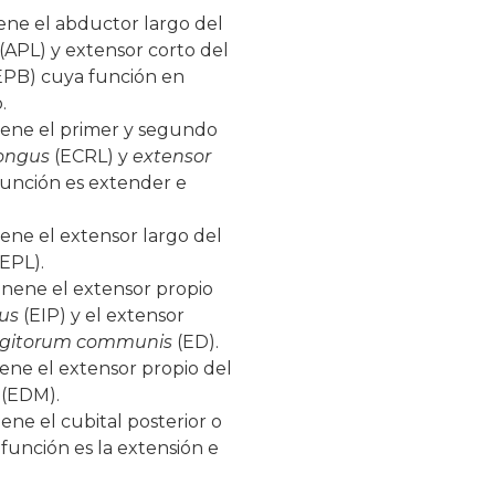
ne el abductor largo del
(APL) y extensor corto del
EPB) cuya función en
.
iene el primer y segundo
longus
(ECRL) y
extensor
unción es extender e
ene el extensor largo del
EPL).
nene el extensor propio
ius
(EIP) y el extensor
digitorum communis
(ED).
ene el extensor propio del
i
(EDM).
ne el cubital posterior o
función es la extensión e