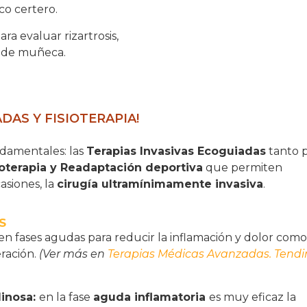
ico certero.
ara evaluar rizartrosis,
s de muñeca.
DAS Y FISIOTERAPIA!
ndamentales: las
Terapias Invasivas Ecoguiadas
tanto 
ioterapia y Readaptación deportiva
que permiten
asiones, la
cirugía ultramínimamente invasiva
.
S
n fases agudas para reducir la inflamación y dolor com
eración.
(Ver más en
Terapias Médicas Avanzadas. Tendin
dinosa:
en la fase
aguda inflamatoria
es muy eficaz la