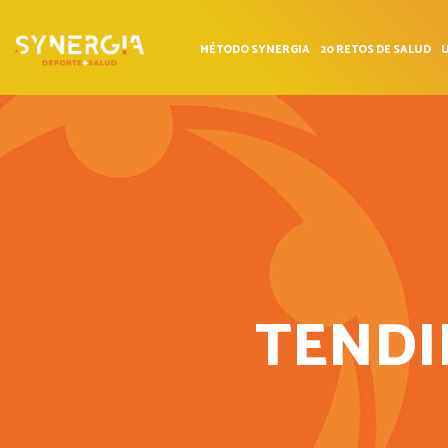
MÉTODO SYNERGIA
20 RETOS DE SALUD
U
TENDI