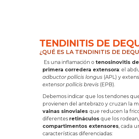
TENDINITIS DE DEQ
¿QUÉ ES LA TENDINITIS DE DEQ
Es una inflamación o
tenosinovitis de
primera corredera extensora
: el abd
adbuctor pollicis longus
(APL) y extens
extensor pollicis brevis
(EPB).
Debemos indicar que los tendones qu
provienen del antebrazo y cruzan la 
vainas sinoviales
que reducen la fricc
diferentes
retináculos
que los rodean
compartimentos extensores
, cada u
características diferenciadas: