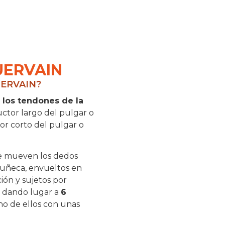
UERVAIN
UERVAIN?
 los tendones de la
uctor largo del pulgar o
or corto del pulgar o
e mueven los dedos
muñeca, envueltos en
ión y sujetos por
, dando lugar a
6
no de ellos con unas