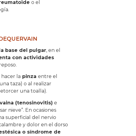
s reumatoide
o el
gía.
 DEQUERVAIN
la base del pulgar
, en el
enta con actividades
 reposo.
l hacer la
pinza
entre el
a taza) o al realizar
etorcer una toalla).
vaina (tenosinovitis)
e
isar nieve”. En ocasiones
 superficial del nervio
calambre y dolor en el dorso
estésica
o
síndrome de