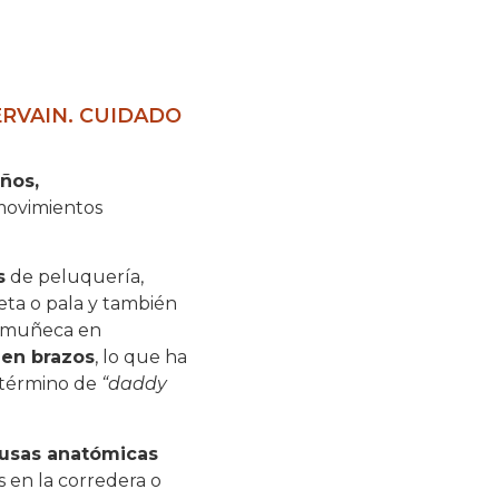
RVAIN. CUIDADO
ños,
 movimientos
s
de peluquería,
ta o pala y también
a muñeca en
 en brazos
, lo que ha
 término de
“daddy
usas anatómicas
 en la corredera o