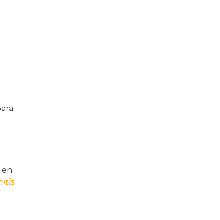
para
o en
itis