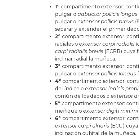
1º
compartimento extensor: contie
pulgar o
adbuctor pollicis longus
pulgar o
extensor pollicis brevis
(
separar y extender el primer dedo
2º
compartimento extensor: cont
radiales o
extensor carpi radialis 
carpi radialis brevis
(ECRB) cuya f
inclinar radial la muñeca.
3º
compartimento extensor: conti
pulgar o
extensor pollicis longus
(
4º
compartimento extensor: conti
del índice o
extensor indicis prop
común de los dedos o
extensor 
5º
compartimento extensor: conti
meñique o
extensor digiti minim
6º
compartimento extensor: contie
extensor carpi ulnaris
(ECU) cuya 
inclinación cubital de la muñeca.