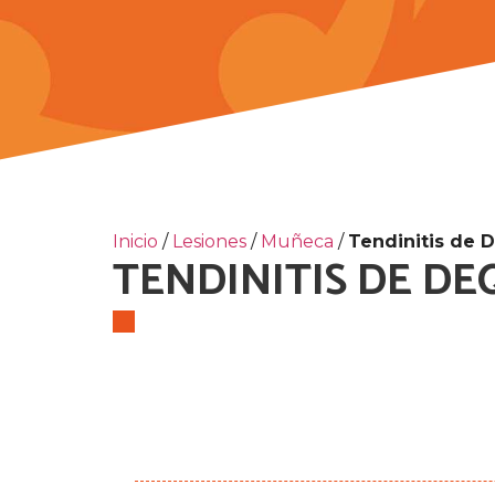
Inicio
/
Lesiones
/
Muñeca
/
Tendinitis de 
TENDINITIS DE D