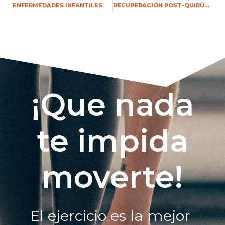
ENFERMEDADES INFANTILES
RECUPERACIÓN POST-QUIRÚRGICA
¡Que nada
te impida
moverte!
El ejercicio es la mejor