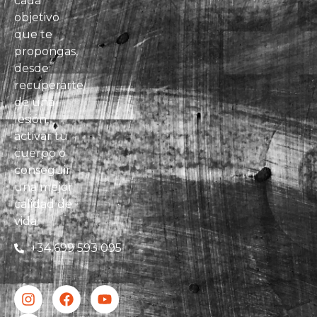
cada
objetivo
que te
propongas,
desde
recuperarte
de una
lesión,
activar tu
cuerpo o
conseguir
una mejor
calidad de
vida.
+34 699 593 095