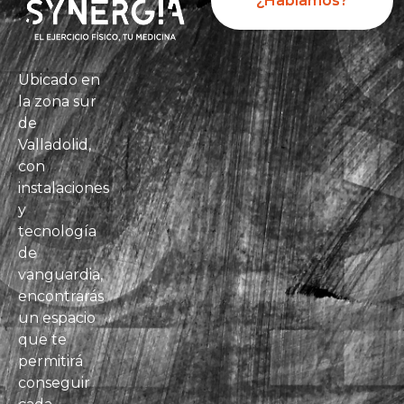
¿Hablamos?
Ubicado en
la zona sur
de
Valladolid,
con
instalaciones
y
tecnología
de
vanguardia,
encontrarás
un espacio
que te
permitirá
conseguir