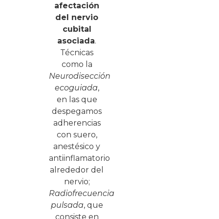
afectación
del nervio
cubital
asociada
.
Técnicas
como la
Neurodisección
ecoguiada
,
en las que
despegamos
adherencias
con suero,
anestésico y
antiinflamatorio
alrededor del
nervio;
Radiofrecuencia
pulsada
, que
consiste en