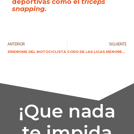
deportivas como el
tríceps
snapping
.
ANTERIOR
SIGUIENTE
SÍNDROME DEL MOTOCICLISTA
CODO DE LAS LIGAS MENORES O APOFISITIS MEDIAL
¡Que nada
te impida