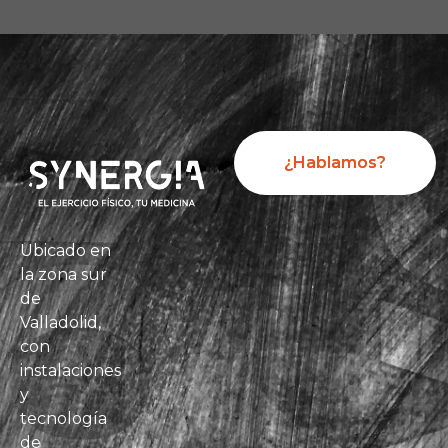
¿Hablamos?
Ubicado en
la zona sur
de
Valladolid,
con
instalaciones
y
tecnología
de