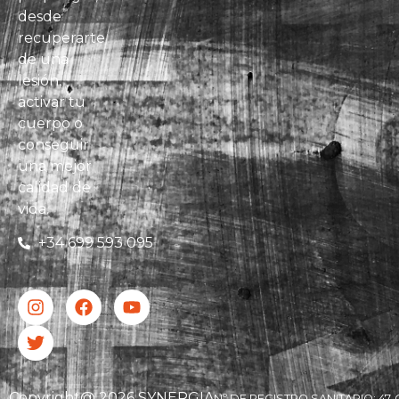
desde
recuperarte
de una
lesión,
activar tu
cuerpo o
conseguir
una mejor
calidad de
vida.
+34 699 593 095
Copyright@ 2026 SYNERGIA
Nº DE REGISTRO SANITARIO: 47-