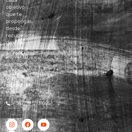
cada
objetivo
que te
propongas,
desde
recuperarte
de una
lesión,
activar tu
cuerpo o
conseguir
una mejor
calidad de
vida.
+34 699 593 095