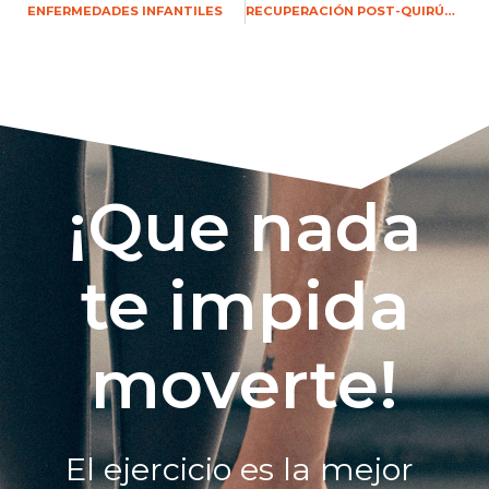
ENFERMEDADES INFANTILES
RECUPERACIÓN POST-QUIRÚRGICA
¡Que nada
te impida
moverte!
El ejercicio es la mejor