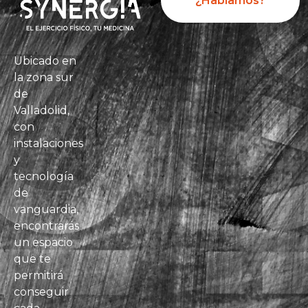
¿Hablamos?
Ubicado en
la zona sur
de
Valladolid,
con
instalaciones
y
tecnología
de
vanguardia,
encontrarás
un espacio
que te
permitirá
conseguir