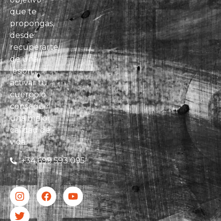
que te
propongas,
desde
recuperarte
de una
lesión,
activar tu
cuerpo o
conseguir
una mejor
calidad de
vida.
+34 699 593 095