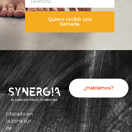
Quiero recibir una
llamada
¿Hablamos?
Ubicado en
la zona sur
de