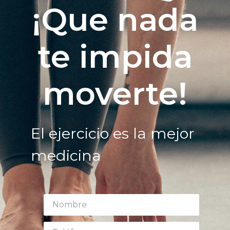
¡Que nada
te impida
moverte!
El ejercicio es la mejor
medicina