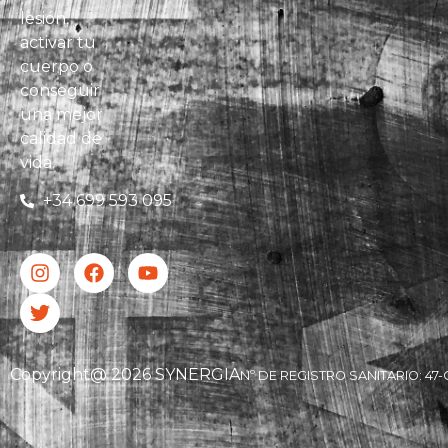
lesión,
activar tu
cuerpo o
conseguir
una mejor
calidad de
vida.
+34 699 593 095
Copyright@ 2026 SYNERGIA
Nº DE REGISTRO SANITARIO: 47-