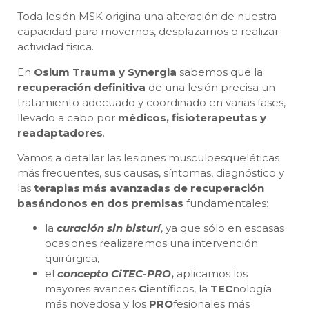
Toda lesión MSK origina una alteración de nuestra
capacidad para movernos, desplazarnos o realizar
actividad física.
En
Osium Trauma y Synergia
sabemos que la
recuperación definitiva
de una lesión precisa un
tratamiento adecuado y coordinado en varias fases,
llevado a cabo por
médicos, fisioterapeutas y
readaptadores
.
Vamos a detallar las lesiones musculoesqueléticas
más frecuentes, sus causas, síntomas, diagnóstico y
las
terapias más avanzadas de recuperación
basándonos en dos premisas
fundamentales:
la
curación sin bisturí
, ya que sólo en escasas
ocasiones realizaremos una intervención
quirúrgica,
el
concepto CiTEC-PRO
,
aplicamos los
mayores avances
Ci
entíficos, la
TEC
nología
más novedosa y los
PRO
fesionales más