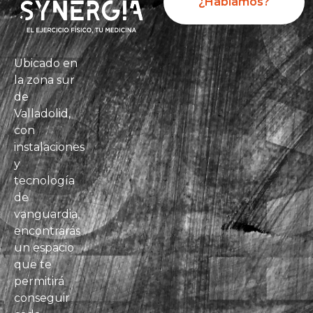
¿Hablamos?
Ubicado en
la zona sur
de
Valladolid,
con
instalaciones
y
tecnología
de
vanguardia,
encontrarás
un espacio
que te
permitirá
conseguir