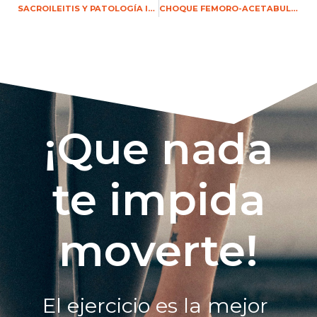
SACROILEITIS Y PATOLOGÍA INFLAMATORIA
CHOQUE FEMORO-ACETABULAR DE CADERA
¡Que nada
te impida
moverte!
El ejercicio es la mejor