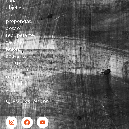
cada
objetivo
que te
propongas,
desde
recuperarte
de una
lesión,
activar tu
cuerpo o
conseguir
una mejor
calidad de
vida.
+34 699 593 095