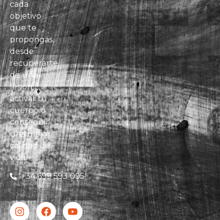
cada
objetivo
que te
propongas,
desde
recuperarte
de una
lesión,
activar tu
cuerpo o
conseguir
una mejor
calidad de
vida.
+34 699 593 095