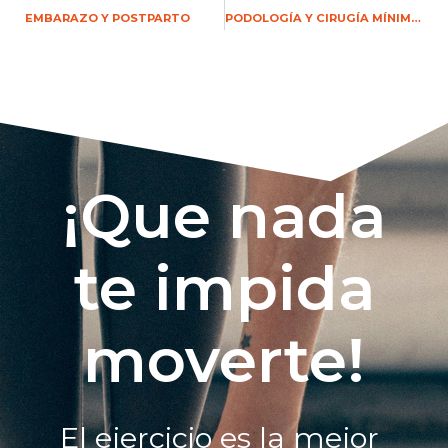
EMBARAZO Y POSTPARTO
PODOLOGÍA Y CIRUGÍA MÍNIMAMENTE INVASIVA DEL PIE
¡Que nada
te impida
moverte!
El ejercicio es la mejor