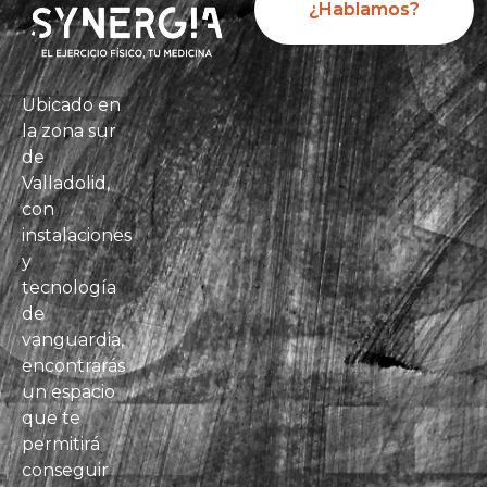
¿Hablamos?
Ubicado en
la zona sur
de
Valladolid,
con
instalaciones
y
tecnología
de
vanguardia,
encontrarás
un espacio
que te
permitirá
conseguir