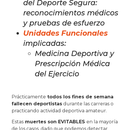
del Deporte Segura:
reconocimientos m
é
dicos
y pruebas de esfuerzo
Unidades Funcionales
implicadas:
Medicina Deportiva y
Prescripció
n M
é
dica
del Ejercicio
Prácticamente
todos los fines de semana
fallecen deportistas
durante las carreras o
practicando actividad deportiva amateur.
Estas
muertes son EVITABLES
en la mayoría
de los casos, dado que podemos detectar