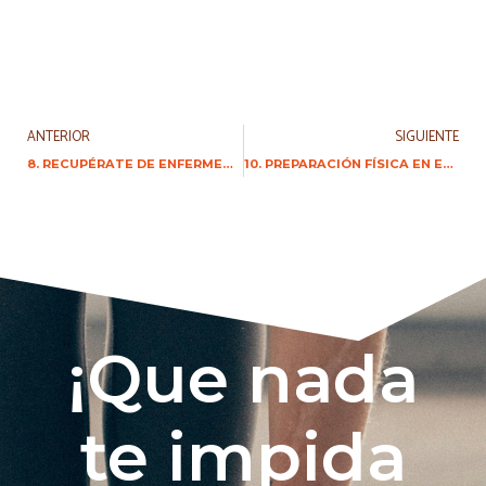
ANTERIOR
SIGUIENTE
8. RECUPÉRATE DE ENFERMEDADES MÉDICAS CON EJERCICIO
10. PREPARACIÓN FÍSICA EN EMBARAZO Y POST-PARTO
¡Que nada
te impida