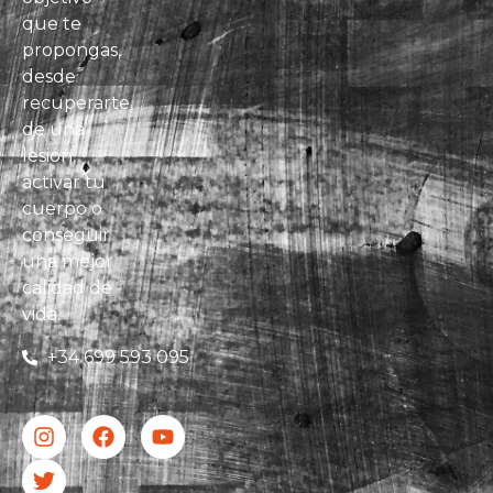
que te
propongas,
desde
recuperarte
de una
lesión,
activar tu
cuerpo o
conseguir
una mejor
calidad de
vida.
+34 699 593 095