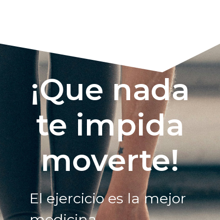
¡Que nada
te impida
moverte!
El ejercicio es la mejor
medicina