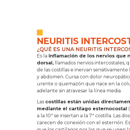
NEURITIS INTERCOS
¿QUÉ ES UNA NEURITIS INTERCO
Es la
inflamación de los nervios que 
dorsal,
llamados nervios intercostales, 
de las costillas e inervan sensitivamente 
y abdomen. Cursa con dolor neuropático
urente o quemazón que nace en la colum
adelante sin atravesar la línea media.
Las
costillas están unidas directamen
mediante el cartílago esternocostal
(
a la 10ª se insertan a la 7ª costilla. Las d
carecen de conexión con el esternón. E
que los cartílagos por los que se unen la