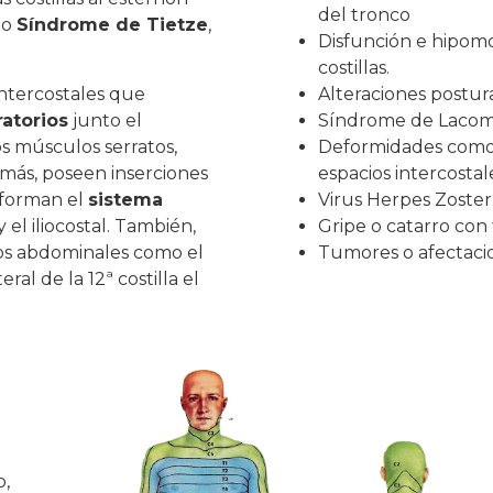
del tronco
do
Síndrome de Tietze
,
Disfunción e hipomov
costillas.
intercostales que
Alteraciones postura
atorios
junto el
Síndrome de Lacom
s músculos serratos,
Deformidades como es
emás, poseen inserciones
espacios intercostal
forman el
sistema
Virus Herpes Zoster,
 el iliocostal. También,
Gripe o catarro con 
los abdominales como el
Tumores o afectac
ral de la 12ª costilla el
o,