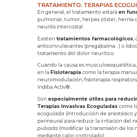
TRATAMIENTO. TERAPIAS ECOGUIA
En general, el tratamiento estará
en fun
pulmonar, tumor, herpes zóster, hernia d
neuritis intercostal.
Existen
tratamientos farmacológicos
,
anticonvulsivantes (pregabalina…) o lido
tratamiento del dolor neurítico.
Cuando la causa es musculoesquelética, 
en la
Fisioterapia
como la terapia manual
neuromodulación, fisioterapia respiratori
Indiba Activ®…
Son
especialmente útiles para reducir
Terapias Invasivas Ecoguiadas
como l
ecoguiada
(introducción de anestésico y
perineural para reducir la irritación del n
pulsada
(modificar la transmisión de los n
mediante calor controlado).