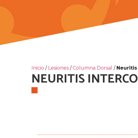
Inicio
/
Lesiones
/
Columna Dorsal
/
Neuritis
NEURITIS INTERC