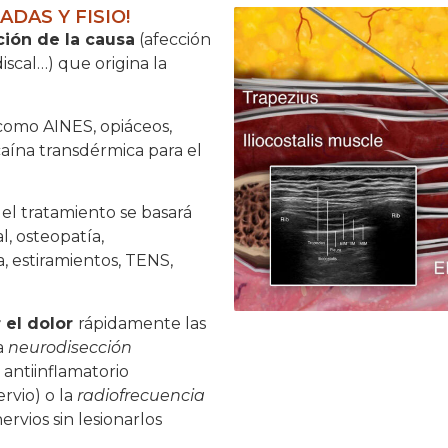
DAS Y FISIO!
ción de la causa
(afección
iscal…) que origina la
 como AINES, opiáceos,
caína transdérmica para el
el tratamiento se basará
, osteopatía,
a, estiramientos, TENS,
 el dolor
rápidamente las
a
neurodisección
 antiinflamatorio
ervio) o la
radiofrecuencia
ervios sin lesionarlos