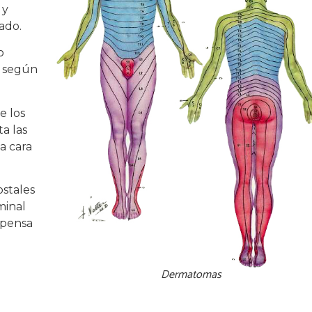
y
tado.
o
o según
e los
a las
a cara
ostales
minal
mpensa
Dermatomas