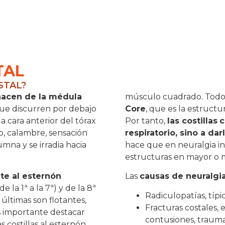
TAL
STAL?
nacen de la médula
músculo cuadrado. Todos
que discurren por debajo
Core
, que es la estruct
la cara anterior del tórax
Por tanto,
las costillas
c
, calambre, sensación
respiratorio, sino a da
na y se irradia hacia
hace que en neuralgia in
estructuras en mayor o
te al esternón
Las
causas de neuralgia
de la 1ª a la 7ª) y de la 8ª
Radiculopatías, típ
os últimas son flotantes,
Fracturas costales,
s importante destacar
contusiones, trauma
s costillas al esternón