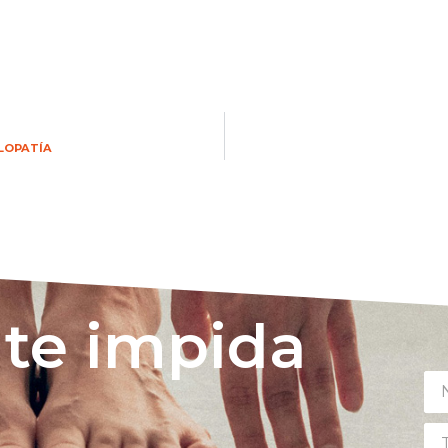
OLOPATÍA
 te impida