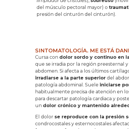
limpiador de cristales
),
sobreuso
(movim
del músculo pectoral mayor) o
trauma
presión del cinturón del cinturón).
SINTOMATOLOGÍA. ME ESTÁ DAN
Cursa con
dolor sordo y continuo en la
que se irradia por la región preesternal y
abdomen. Si afecta a los últimos cartíla
irradiarse a la parte superior
del abdo
patología abdominal. Suele
iniciarse p
habitualmente precisa de atención en los
para descartar patología cardiaca y pos
un
dolor crónico y mantenido alrede
El dolor
se reproduce con la presión s
condrocostales y esternocostales afecta