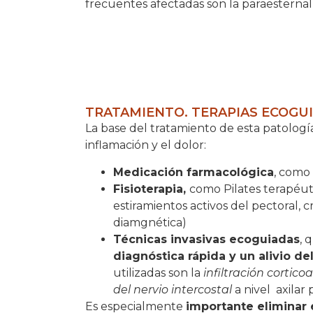
frecuentes afectadas son la paraesternal 
TRATAMIENTO. TERAPIAS ECOGUIA
La base del tratamiento de esta patología
inflamación y el dolor:
Medicación farmacológica
, como 
Fisioterapia,
como Pilates terapéutic
estiramientos activos del pectoral, c
diamgnética
)
Técnicas invasivas ecoguiadas
, 
diagnóstica rápida y un alivio de
utilizadas son la
infiltración cortic
del nervio intercostal
a nivel
axilar 
Es especialmente
importante eliminar 