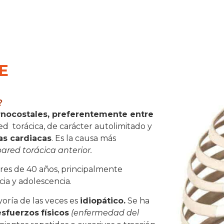
E
?
ernocostales, preferentemente entre
red
torácica, de carácter autolimitado y
as cardiacas
. Es la causa más
ared torácica anterior.
res de 40 años, principalmente
ia y adolescencia.
oría de las veces es
idiopático.
Se ha
esfuerzos
físicos
(enfermedad del