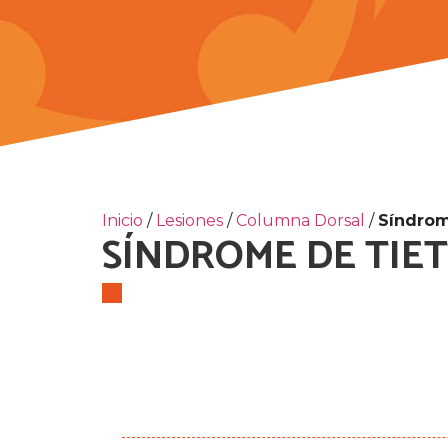
Inicio
/
Lesiones
/
Columna Dorsal
/
Síndrom
SÍNDROME DE TIET