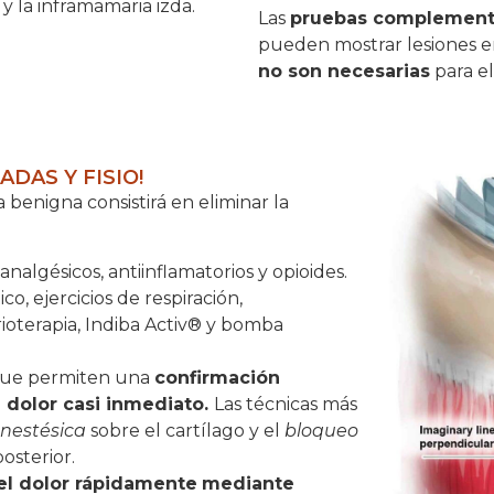
y la inframamaria izda.
Las
pruebas complement
pueden mostrar lesiones en
no son necesarias
para el
DAS Y FISIO!
 benigna consistirá en eliminar la
analgésicos, antiinflamatorios y opioides.
o, ejercicios de respiración,
rioterapia,
Indiba Activ®
y
bomba
que permiten una
confirmación
l dolor casi inmediato.
Las técnicas más
oanestésica
sobre el cartílago y el
bloqueo
posterior.
el dolor rápidamente
mediante