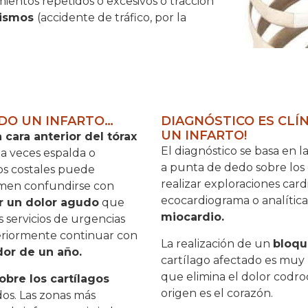
ientos repetidos o excesivos o tracción
tismos
(accidente de tráfico, por la
DO UN INFARTO…
DIAGNÓSTICO ES CLÍ
UN INFARTO!
 cara anterior del tórax
El diagnóstico se basa en l
 a veces espalda o
a punta de dedo sobre los
gos costales puede
realizar exploraciones car
men confundirse con
ecocardiograma o analític
or un dolor agudo
que
miocardio.
 servicios de urgencias
teriormente continuar con
La realización de un
bloqu
dor de un año.
cartílago afectado es muy 
que elimina el dolor codroc
obre los cartílagos
origen es el corazón.
dos. Las zonas más