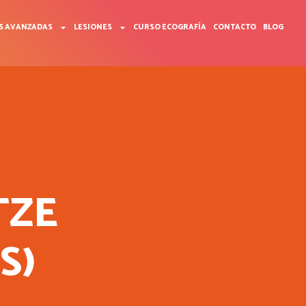
S AVANZADAS
LESIONES
CURSO ECOGRAFÍA
CONTACTO
BLOG
TZE
S)