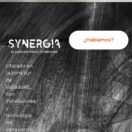
¿Hablamos?
Ubicado en
la zona sur
de
Valladolid,
con
instalaciones
y
tecnología
de
vanguardia,