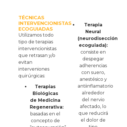
TÉCNICAS
INTERVENCIONISTAS
Terapia
ECOGUIADAS
Neural
Utilizamos todo
(neurodisección
tipo de terapias
ecoguiada):
intervencionistas
consiste en
que retrasan y/o
despegar
evitan
adherencias
interveniones
con suero,
quirúrgicas:
anestésico y
antiinflamatorio
Terapias
alrededor
Biológicas
del nervio
de Medicina
afectado, lo
Regenerativa:
que reducirá
basadas en el
el dolor de
concepto de
tipo