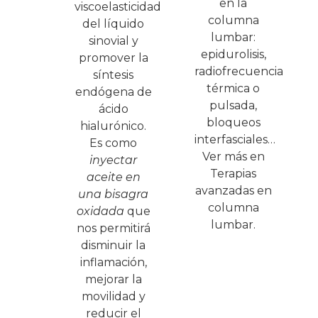
en la
viscoelasticidad
columna
del líquido
lumbar:
sinovial y
epidurolisis,
promover la
radiofrecuencia
síntesis
térmica o
endógena de
pulsada,
ácido
bloqueos
hialurónico.
interfasciales…
Es como
Ver más en
inyectar
Terapias
aceite en
avanzadas en
una bisagra
columna
oxidada
que
lumbar.
nos permitirá
disminuir la
inflamación,
mejorar la
movilidad y
reducir el