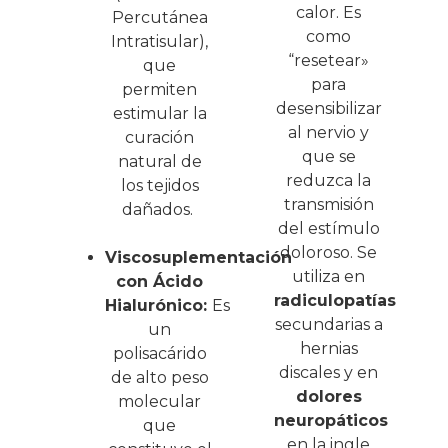
calor. Es
Percutánea
como
Intratisular),
“resetear»
que
para
permiten
desensibilizar
estimular la
al nervio y
curación
que se
natural de
reduzca la
los tejidos
transmisión
dañados.
del estímulo
doloroso. Se
Viscosuplementación
utiliza en
con Ácido
radiculopatías
Hialurónico:
Es
secundarias a
un
hernias
polisacárido
discales y en
de alto peso
dolores
molecular
neuropáticos
que
en la ingle