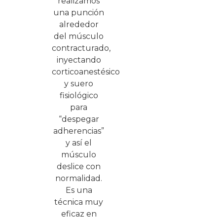
realizamos
una punción
alrededor
del músculo
contracturado,
inyectando
corticoanestésico
y suero
fisiológico
para
“despegar
adherencias”
y así el
músculo
deslice con
normalidad.
Es una
técnica muy
eficaz en