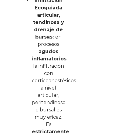
Infiltración
Ecoguiada
articular,
tendinosa y
drenaje de
bursas:
en
procesos
agudos
inflamatorios
la infiltración
con
corticoanestésicos
a nivel
articular,
peritendinoso
o bursal es
muy eficaz.
Es
estrictamente