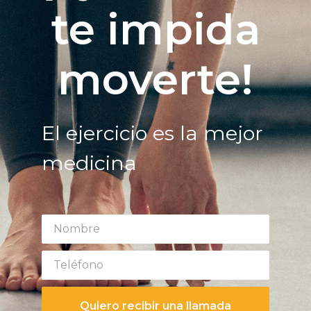
te impida
moverte!
El ejercicio es la mejor
medicina
Quiero recibir una llamada