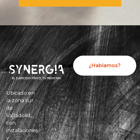
¿Hablamos?
Ubicado en
la zona sur
de
Valladolid,
con
instalaciones
y