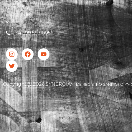
conseguir
una mejor
calidad de
vida.
+34 699 593 095
Copyright@ 2026 SYNERGIA
Nº DE REGISTRO SANITARIO: 47-