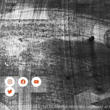
desde
recuperarte
de una
lesión,
activar tu
cuerpo o
conseguir
una mejor
calidad de
vida.
+34 699 593 095
Copyright@ 2026 SYNERGIA
Nº DE REGISTRO SANITARIO: 47-