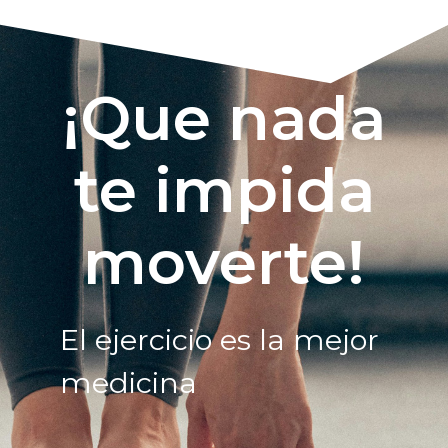
¡Que nada
te impida
moverte!
El ejercicio es la mejor
medicina