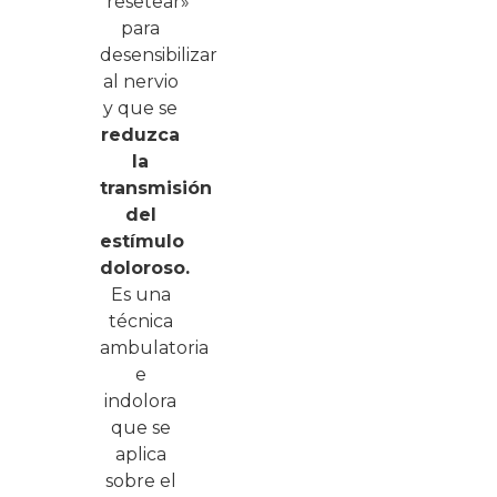
“resetear»
para
desensibilizar
al nervio
y que se
reduzca
la
transmisión
del
estímulo
doloroso.
Es una
técnica
ambulatoria
e
indolora
que se
aplica
sobre el