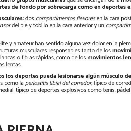
cuatro grupos musculares
que se encargan de la movil
tes de fondo por sobrecarga como en deportes ex
sculares:
dos
compartimentos flexores
en la cara pos
ensor
del pie y tobillo en la cara anterior y un
compartime
lite y amateur han sentido alguna vez dolor en la piern
ructuras musculares responsables tanto de los
movimi
blancas o fibras rápidas, como de los
movimientos len
as lentas.
s los deportes pueda lesionarse algún músculo de
nos como la
periostitis tibial del corredor
, típico de corre
medial, típico de deportes explosivos como tenis, pádel
A PIERNA