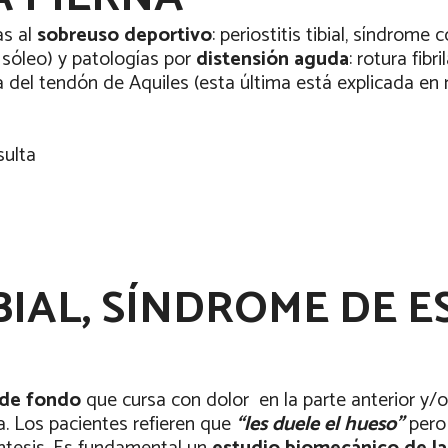
as al
sobreuso deportivo
: periostitis tibial, síndrome
 sóleo) y patologías por
distensión aguda
: rotura fibr
uda del tendón de Aquiles (esta última está explicada e
sulta
IBIAL, SÍNDROME DE 
 de fondo
que cursa con dolor
en la parte anterior y/o
a. Los pacientes refieren que
“les duele el hueso”
pero 