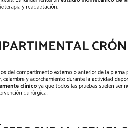
ntesis. Es fundamental un
estudio biomecánico
de l
sioterapia y readaptación.
PARTIMENTAL CRÓN
los del compartimento externo o anterior de la pierna
, calambre y acorchamiento durante la actividad deport
emente clínico
ya que todos las pruebas suelen ser no
ervención quirúrgica.