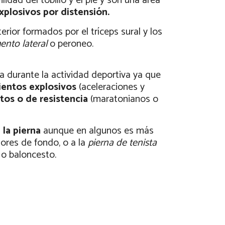
idad del tobillo y el pie y son una área
plosivos por distensión.
terior formados por el tríceps sural y los
nto lateral
o peroneo.
a durante la actividad deportiva ya que
entos explosivos
(aceleraciones y
tos o de resistencia
(maratonianos o
 la pierna
aunque en algunos es más
dores de fondo, o a la
pierna de tenista
 o baloncesto.