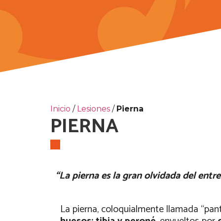
Inicio
/
Lesiones
/
Pierna
PIERNA
“La pierna es la gran olvidada del ent
La pierna, coloquialmente llamada “panto