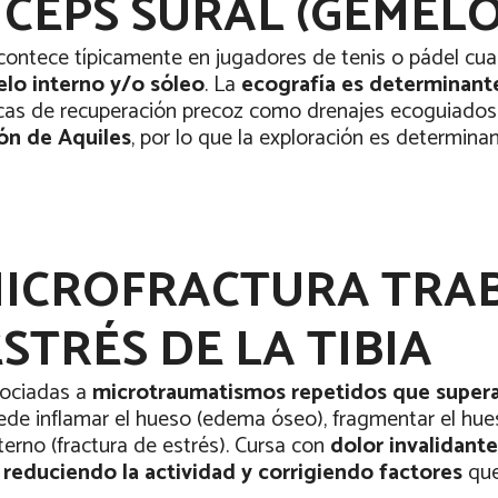
ÍCEPS SURAL (GEMELO
ontece típicamente en jugadores de tenis o pádel cua
melo interno y/o sóleo
. La
ecografía es determinant
nicas de recuperación precoz como drenajes ecoguiado
ón de Aquiles
, por lo que la exploración es determinan
MICROFRACTURA TRA
STRÉS DE LA TIBIA
sociadas a
microtraumatismos repetidos que supera
uede inflamar el hueso (edema óseo), fragmentar el hue
xterno (fractura de estrés). Cursa con
dolor invalidant
a
reduciendo la actividad y corrigiendo factores
que