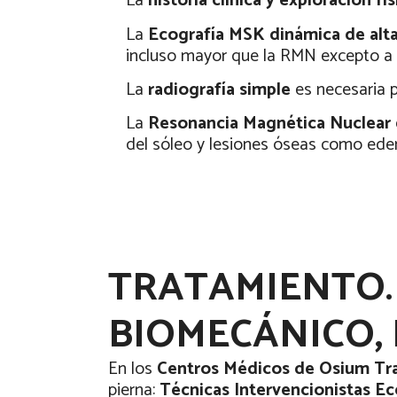
La
historia clínica y exploración f
La
Ecografía MSK dinámica de alta
incluso mayor que la RMN excepto a n
La
radiografía simple
es necesaria p
La
Resonancia Magnética Nuclear
del sóleo y lesiones óseas como edem
TRATAMIENTO. 
BIOMECÁNICO, 
En los
Centros Médicos de Osium Tr
pierna:
Técnicas Intervencionistas E