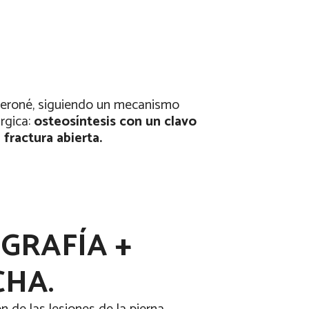
l peroné, siguiendo un mecanismo
rgica:
osteosíntesis con un clavo
fractura abierta.
GRAFÍA +
CHA.