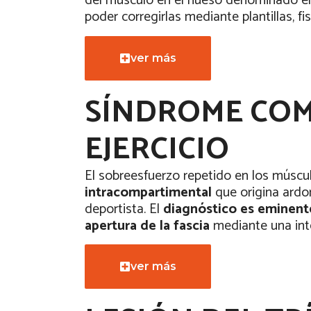
del músculo en el hueso denominado e
poder corregirlas mediante plantillas, fi
ver más
SÍNDROME COM
EJERCICIO
El sobreesfuerzo repetido en los múscu
intracompartimental
que origina ardor
deportista. El
diagnóstico es eminent
apertura de la fascia
mediante una int
ver más