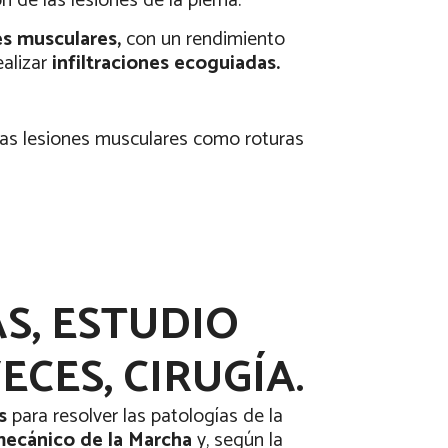
 de las lesiones de la pierna.
es musculares,
con un rendimiento
ealizar
infiltraciones ecoguiadas.
nas lesiones musculares como roturas
S, ESTUDIO
CES, CIRUGÍA.
s
para resolver las patologías de la
mecánico de la Marcha
y, según la