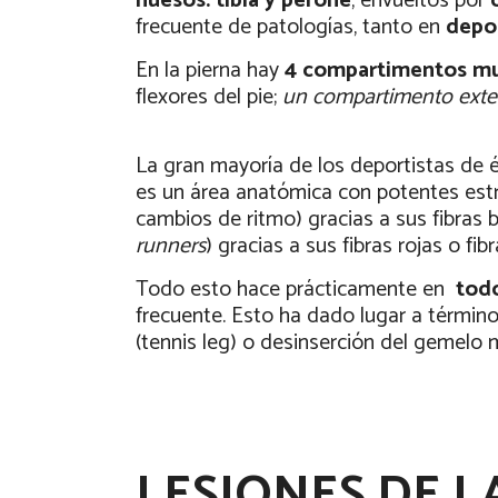
huesos: tibia y peroné
, envueltos por
frecuente de patologías, tanto en
depor
En la pierna hay
4 compartimentos mu
flexores del pie;
un compartimento ext
La gran mayoría de los deportistas de é
es un área anatómica con potentes est
cambios de ritmo) gracias a sus fibras 
runners
) gracias a sus fibras rojas o fibr
Todo esto hace prácticamente en
todo
frecuente. Esto ha dado lugar a térmi
(tennis leg) o desinserción del gemelo 
LESIONES DE L