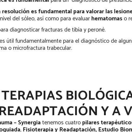
ísica es fundamental
para un
diagnóstico de presunción
 resolución es fundamental para valorar las lesion
ivel del sóleo, así como para evaluar
hematomas
o r
ara diagnosticar fracturas de tibia y peroné.
es útil fundamentalmente para el diagnóstico de algu
a o microfractura trabecular.
TERAPIAS BIOLÓGICA
READAPTACIÓN Y A VE
auma – Synergia
tenemos cuatro
pilares terapéutico
coguiada
,
Fisioterapia y Readaptación, Estudio Bio