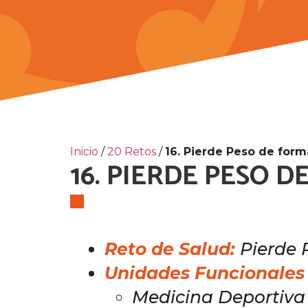
Inicio
/
20 Retos
/
16. Pierde Peso de form
16. PIERDE PESO 
Reto de Salud:
P
ierde
P
Unidades Funcionales
Medicina Deportiva 