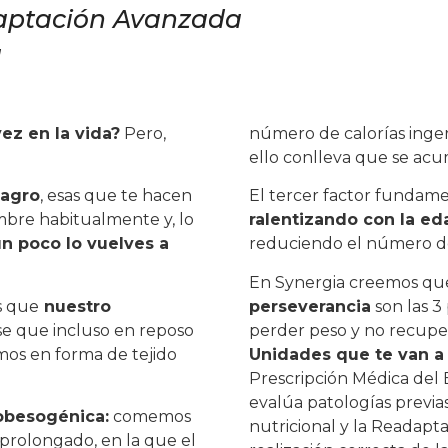
daptación Avanzada
a
ez en la vida?
Pero,
número de calorías inger
ello conlleva que se ac
lagro
, esas que te hacen
El tercer factor fundam
mbre habitualmente y, lo
ralentizando con la e
n poco lo vuelves a
reduciendo el número de 
En Synergia creemos qu
s que
nuestro
perseverancia
son las 3 
ese que incluso en reposo
perder peso y no recupe
os en forma de tejido
Unidades que te van a
Prescripción Médica del Ej
evalúa patologías previas
obesogénica:
comemos
nutricional y la Readapt
 prolongado, en la que el