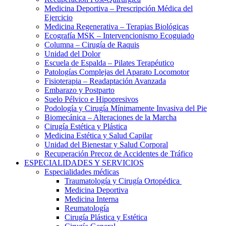
Medicina Deportiva – Prescripción Médica del
Ejercicio
Medicina Regenerativa – Terapias Biológicas
Ecografía MSK – Intervencionismo Ecoguiado
Columna – Cirugía de Raquis
Unidad del Dolor
Escuela de Espalda – Pilates Terapéutico
Patologías Complejas del Aparato Locomotor
Fisioterapia – Readaptación Avanzada
Embarazo y Postparto
Suelo Pélvico e Hipopresivos
Podología y Cirugía Mínimamente Invasiva del Pie
Biomecánica – Alteraciones de la Marcha
Cirugía Estética y Plástica
Medicina Estética y Salud Capilar
Unidad del Bienestar y Salud Corporal
Recuperación Precoz de Accidentes de Tráfico
ESPECIALIDADES Y SERVICIOS
Especialidades médicas
Traumatología y Cirugía Ortopédica
Medicina Deportiva
Medicina Interna
Reumatología
Cirugía Plástica y Estética