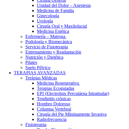
Cirugía General
Unidad del Dolor – Anestesia
Medicina de Familia
Ginecología
Urología
Cirugía Oral y Maxilofacial
Medicina Estética
Enfermería – Matrona
Podología y Biomecánica
Servicio de Fisioterapia
Entrenamiento y Readaptación
Nutrición y Dietética
Pilates
Suelo Pélvico
TERAPIAS AVANZADAS
Terápias Médicas
Medicina Regenerativa
Terapias Ecoguiadas
EPI (Electrolisis Percutáena Intratisular)
Tendinitis crónicas
Hombro Doloroso
Columna Vertebral
Cirugía del Pie Mínimamente Invasiva
Radiofrecuencia
Fisioterapia