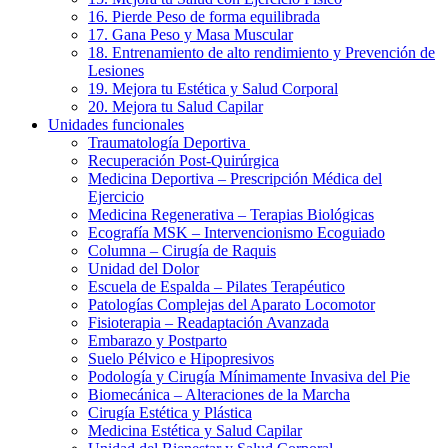
16. Pierde Peso de forma equilibrada
17. Gana Peso y Masa Muscular
18. Entrenamiento de alto rendimiento y Prevención de
Lesiones
19. Mejora tu Estética y Salud Corporal
20. Mejora tu Salud Capilar
Unidades funcionales
Traumatología Deportiva
Recuperación Post-Quirúrgica
Medicina Deportiva – Prescripción Médica del
Ejercicio
Medicina Regenerativa – Terapias Biológicas
Ecografía MSK – Intervencionismo Ecoguiado
Columna – Cirugía de Raquis
Unidad del Dolor
Escuela de Espalda – Pilates Terapéutico
Patologías Complejas del Aparato Locomotor
Fisioterapia – Readaptación Avanzada
Embarazo y Postparto
Suelo Pélvico e Hipopresivos
Podología y Cirugía Mínimamente Invasiva del Pie
Biomecánica – Alteraciones de la Marcha
Cirugía Estética y Plástica
Medicina Estética y Salud Capilar