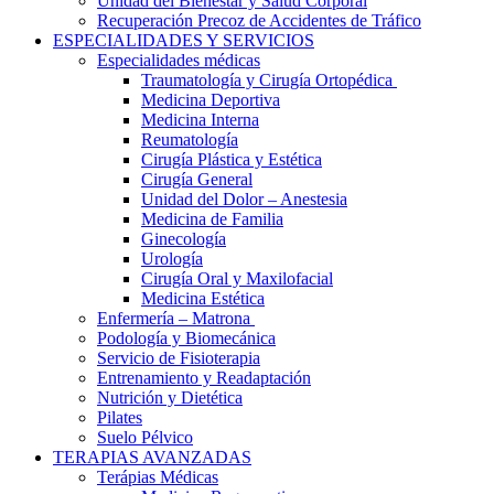
Unidad del Bienestar y Salud Corporal
Recuperación Precoz de Accidentes de Tráfico
ESPECIALIDADES Y SERVICIOS
Especialidades médicas
Traumatología y Cirugía Ortopédica
Medicina Deportiva
Medicina Interna
Reumatología
Cirugía Plástica y Estética
Cirugía General
Unidad del Dolor – Anestesia
Medicina de Familia
Ginecología
Urología
Cirugía Oral y Maxilofacial
Medicina Estética
Enfermería – Matrona
Podología y Biomecánica
Servicio de Fisioterapia
Entrenamiento y Readaptación
Nutrición y Dietética
Pilates
Suelo Pélvico
TERAPIAS AVANZADAS
Terápias Médicas