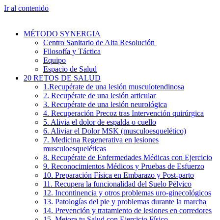
Ir al contenido
MÉTODO SYNERGIA
Centro Sanitario de Alta Resolución
Filosofía y Táctica
Equipo
Espacio de Salud
20 RETOS DE SALUD
1.Recupérate de una lesión musculotendinosa
2. Recupérate de una lesión articular
3. Recupérate de una lesión neurológica
4. Recuperación Precoz tras Intervención quirúrgica
5. Alivia el dolor de espalda o cuello
6. Aliviar el Dolor MSK (musculoesquelético)
7. Medicina Regenerativa en lesiones
musculoesqueléticas
8. Recupérate de Enfermedades Médicas con Ejercicio
9. Reconocimientos Médicos y Pruebas de Esfuerzo
10. Preparación Física en Embarazo y Post-parto
11. Recupera la funcionalidad del Suelo Pélvico
12. Incontinencia y otros problemas uro-ginecológicos
13. Patologías del pie y problemas durante la marcha
14. Prevención y tratamiento de lesiones en corredores
15. Mejora tu Salud con Ejercicio Físico