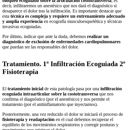
bloqueo ecoguiado
sobre la articulación costotransversa
, es
decir, infiltraremos un anestésico que nos dará el diagnóstico si
desaparece el dolor tras la infiltración. Es importante destacar que
esta
técnica es compleja y requiere un entrenamiento adecuado
y amplia experiencia
en ecografía musculoesquelética y técnicas
invasivas ecoguiadas.
Por último, indicar que ante la duda, debemos
realizar un
diagnóstico de exclusión de enfermedades cardiopulmonares
que puedan ser las responsables del dolor.
Tratamiento. 1º Infiltración Ecoguiada 2º
Fisioterapia
El
tratamiento inicial
de esta patología pasa por una
infiltración
ecoguiada intraarticular sobre la costotransversa
que nos
confirma el diagnóstico (por el anestésico) y nos permite el
tratamiento (por el antiinflamatorio que inyectamos).
Posteriormente, una vez reducido el dolor se iniciará el proceso de
fisioterapia y readaptación
en el cual debemos recuperar el
equilibrio de los movimientos respiratorios y corregir posturas y
movimientos que originan el dolor.