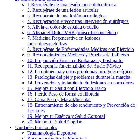
1.Recupérate de una lesión musculotendinosa
2. Recupérate de una lesión articular
3. Recupérate de una lesión neurológica
4. Recuperación Precoz tras Intervención quirúrgica
5. Alivia el dolor de espalda o cuello
6. Aliviar el Dolor MSK (musculoesquelético)
7. Medicina Regenerativa en lesiones
musculoesqueléticas
8. Recupérate de Enfermedades Médicas con Ejercicio
9. Reconocimientos Médicos y Pruebas de Esfuerzo
10. Preparación Física en Embarazo y Post-parto
11. Recupera la funcionalidad del Suelo Pélvico
12. Incontinencia y otros problemas uro-ginecológicos
13. Patologías del pie y problemas durante la marcha
14. Prevención y tratamiento de lesiones en corredores
15. Mejora tu Salud con Ejercicio Físico
16. Pierde Peso de forma equilibrada
17. Gana Peso y Masa Muscular
18. Entrenamiento de alto rendimiento y Prevención de
Lesiones
19. Mejora tu Estética y Salud Corporal
20. Mejora tu Salud Capilar
Unidades funcionales
Traumatología Deportiva
Recuperación Post-Quirúrgica