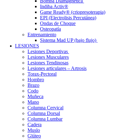
Bomba Diamagnética
Indiba Activ®
Game Ready® (criopresoterapia)
EPI (Electrolisis Percutánea)
Ondas de Choque
Osteopatía
Entrenamiento
Sistema Mad UP (bajo flujo)
LESIONES
Lesiones Deportivas
Lesiones Musculares
Lesiones Tendinosas
Lesiones articulares – Artrosis
Torax-Pectoral
Hombro
Brazo
Codo
Muñeca
Mano
Columna Cervical
Columna Dorsal
Columna Lumbar
Cadera
Muslo
Glúteo