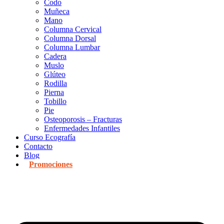
Codo
Muñeca
Mano
Columna Cervical
Columna Dorsal
Columna Lumbar
Cadera
Muslo
Glúteo
Rodilla
Pierna
Tobillo
Pie
Osteoporosis – Fracturas
Enfermedades Infantiles
Curso Ecografía
Contacto
Blog
Promociones