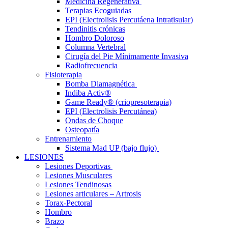
Medicina Regenerativa
Terapias Ecoguiadas
EPI (Electrolisis Percutáena Intratisular)
Tendinitis crónicas
Hombro Doloroso
Columna Vertebral
Cirugía del Pie Mínimamente Invasiva
Radiofrecuencia
Fisioterapia
Bomba Diamagnética
Indiba Activ®
Game Ready® (criopresoterapia)
EPI (Electrolisis Percutánea)
Ondas de Choque
Osteopatía
Entrenamiento
Sistema Mad UP (bajo flujo)
LESIONES
Lesiones Deportivas
Lesiones Musculares
Lesiones Tendinosas
Lesiones articulares – Artrosis
Torax-Pectoral
Hombro
Brazo