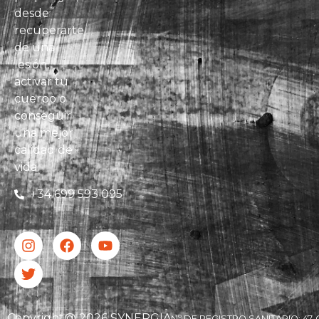
desde
recuperarte
de una
lesión,
activar tu
cuerpo o
conseguir
una mejor
calidad de
vida.
+34 699 593 095
Copyright@ 2026 SYNERGIA
Nº DE REGISTRO SANITARIO: 47-