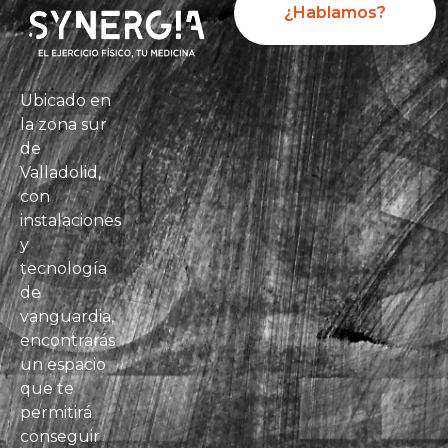
¿Hablamos?
Ubicado en
la zona sur
de
Valladolid,
con
instalaciones
y
tecnología
de
vanguardia,
encontrarás
un espacio
que te
permitirá
conseguir