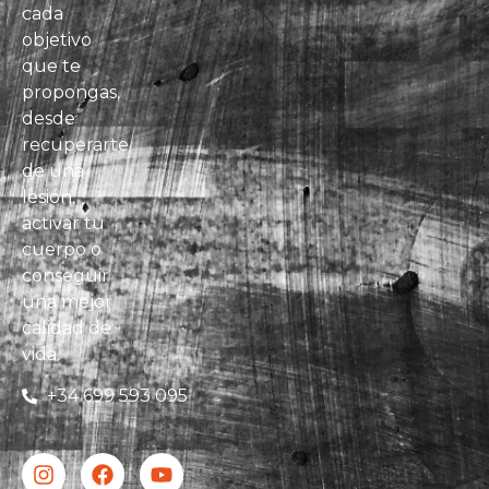
cada
objetivo
que te
propongas,
desde
recuperarte
de una
lesión,
activar tu
cuerpo o
conseguir
una mejor
calidad de
vida.
+34 699 593 095