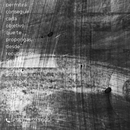
permitirá
conseguir
cada
objetivo
que te
propongas,
desde
recuperarte
de una
lesión,
activar tu
cuerpo o
conseguir
una mejor
calidad de
vida.
+34 699 593 095