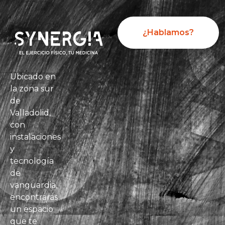
¿Hablamos?
Ubicado en
la zona sur
de
Valladolid,
con
instalaciones
y
tecnología
de
vanguardia,
encontrarás
un espacio
que te