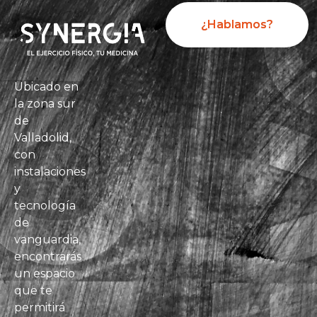
¿Hablamos?
Ubicado en
la zona sur
de
Valladolid,
con
instalaciones
y
tecnología
de
vanguardia,
encontrarás
un espacio
que te
permitirá