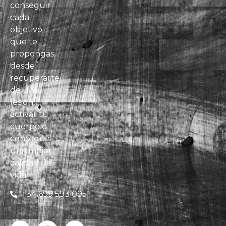
conseguir
cada
objetivo
que te
propongas,
desde
recuperarte
de una
lesión,
activar tu
cuerpo o
conseguir
una mejor
calidad de
vida.
+34 699 593 095