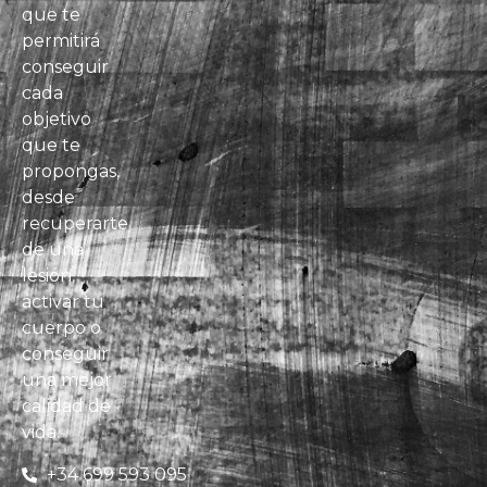
que te
permitirá
conseguir
cada
objetivo
que te
propongas,
desde
recuperarte
de una
lesión,
activar tu
cuerpo o
conseguir
una mejor
calidad de
vida.
+34 699 593 095