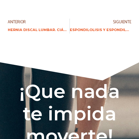
ANTERIOR
SIGUIENTE
HERNIA DISCAL LUMBAR. CIÁTICA. SÍNDROME DE COLA DE CABALLO
ESPONDILOLISIS Y ESPONDILOLISTESIS
¡Que nada
te impida
moverte!