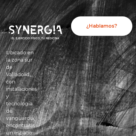
¿Hablamos?
Ubicado en
la zona sur
de
Valladolid,
con
instalaciones
y
tecnología
de
vanguardia,
encontrarás
un espacio