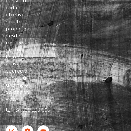
conseguir
cada
objetivo
que te
propongas,
desde
recuperarte
de una
lesión,
activar tu
cuerpo o
conseguir
una mejor
calidad de
vida.
+34 699 593 095