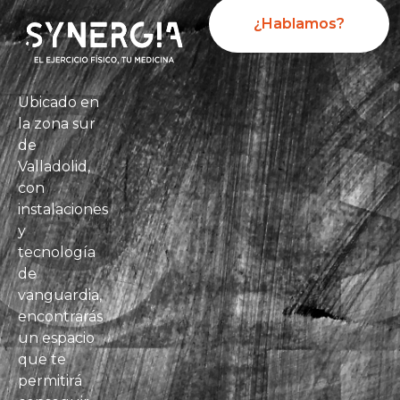
¿Hablamos?
Ubicado en
la zona sur
de
Valladolid,
con
instalaciones
y
tecnología
de
vanguardia,
encontrarás
un espacio
que te
permitirá