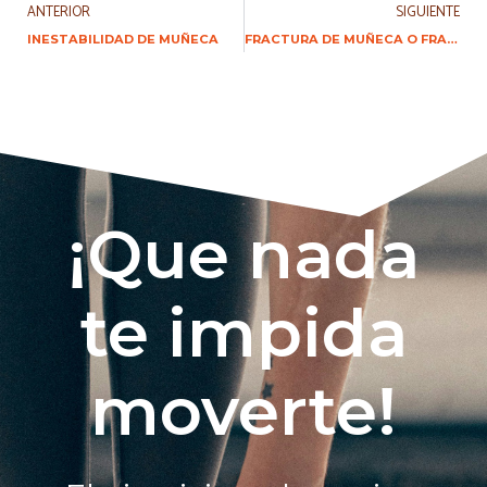
ANTERIOR
SIGUIENTE
INESTABILIDAD DE MUÑECA
FRACTURA DE MUÑECA O FRACTURA DE COLLES
¡Que nada
te impida
moverte!