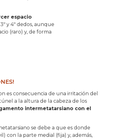
rcer espacio
 3º y 4º dedos, aunque
io (raro) y, de forma
NES!
 es consecuencia de una irritación del
túnel a la altura de la cabeza de los
ligamento intermetatarsiano con el
ermetatarsiano se debe a que es donde
l) con la parte medial (fija) y, además,