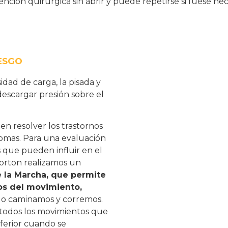
nción quirúrgica sin abrir y puede repetirse si fuese nec
IESGO
idad de carga, la pisada y
descargar presión sobre el
en resolver los trastornos
ntomas. Para una evaluación
s que pueden influir en el
orton realizamos un
 la Marcha,
que permite
nos del movimiento,
o caminamos y corremos.
todos los movimientos que
ferior cuando se