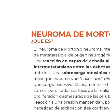
NEUROMA DE MOR
¿QUÉ ES?
El neuroma de Morton o neuroma interd
de metatarsalgia, de origen neurogénic
una
reacción en capas de cebolla a
intermetatarsiano
entre las cabeza
debido
a una
sobrecarga mecánica 
decir que es como
una “callosidad” al
una carga excesiva
. Clásicamente se 
tumor, pero nada más lejos de la reali
proliferación desmesurada de las célul
reacción a una presión mantenida y, por
necesidad de extirpación si se corrigen