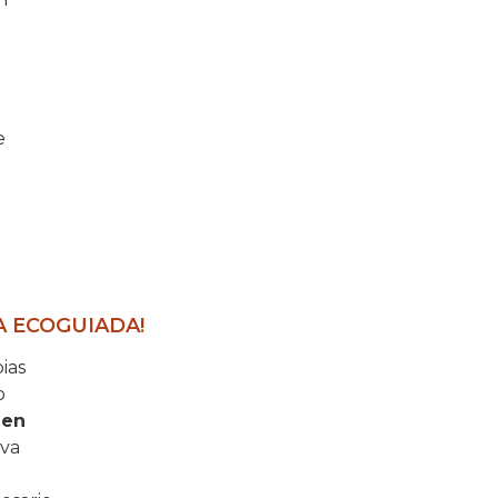
e
A ECOGUIADA!
pias
o
o
en
iva