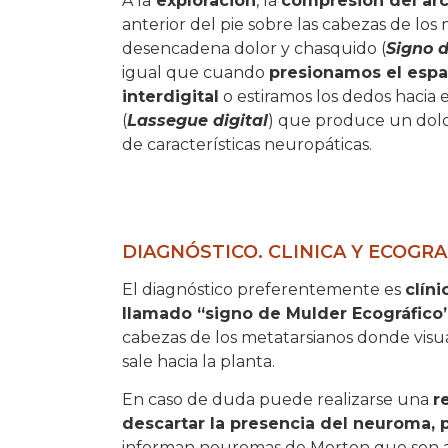
A la
exploración
, la
compresión del arc
anterior del pie sobre las cabezas de los
desencadena dolor y chasquido (
Signo 
igual que cuando
presionamos el espa
interdigital
o estiramos los dedos hacia 
(
Lassegue digital
) que produce un dolo
de características neuropáticas.
DIAGNÓSTICO. CLINICA Y ECOGRAFÍ
El diagnóstico preferentemente es
clín
llamado “signo de Mulder Ecográfico
cabezas de los metatarsianos donde vis
sale hacia la planta.
En caso de duda puede realizarse una
r
descartar la presencia del neuroma,
informan neuromas de Morton que son as