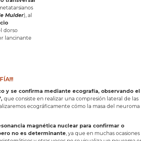
o transversal
 metatarsianos
de Mulder
), al
cio
el dorso
r lancinante
A!!!
ico y se confirma mediante ecografía, observando el
”,
que consiste en realizar una compresión lateral de las
ualizaremos ecográficamente cómo la masa del neuroma
esonancia magnética nuclear para confirmar o
 pero no es determinante
, ya que en muchas ocasiones
intomáticos y otras veces no se visualiza un neuroma e