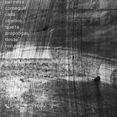
permitirá
conseguir
cada
objetivo
que te
propongas,
desde
recuperarte
de una
lesión,
activar tu
cuerpo o
conseguir
una mejor
calidad de
vida.
+34 699 593 095