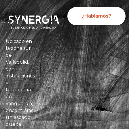
¿Hablamos?
Ubicado en
la zona sur
de
Valladolid,
con
instalaciones
y
tecnología
de
vanguardia,
encontrarás
un espacio
que te