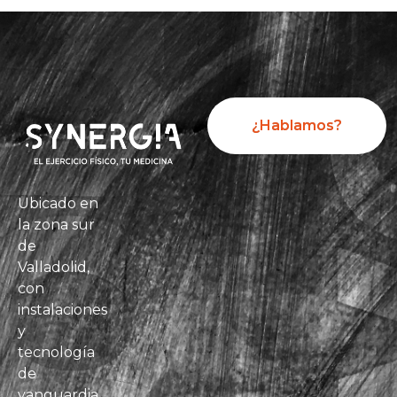
¿Hablamos?
Ubicado en
la zona sur
de
Valladolid,
con
instalaciones
y
tecnología
de
vanguardia,