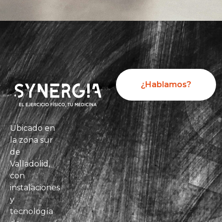
¿Hablamos?
Ubicado en
la zona sur
de
Valladolid,
con
instalaciones
y
tecnología