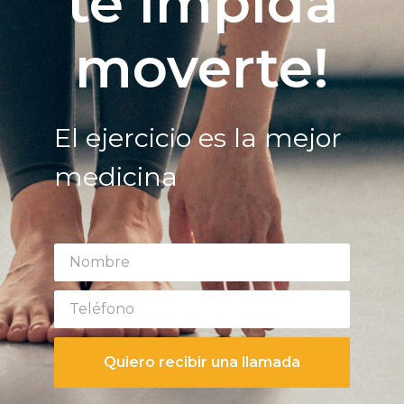
te impida
moverte!
El ejercicio es la mejor
medicina
Quiero recibir una llamada