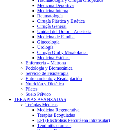
Traumatología y Cirugía Ortopédica
Medicina Deportiva
Medicina Interna
Reumatología
Cirugía Plástica y Estética
Cirugía General
Unidad del Dolor – Anestesia
Medicina de Familia
Ginecología
Urología
Cirugía Oral y Maxilofacial
Medicina Estética
Enfermería – Matrona
Podología y Biomecánica
Servicio de Fisioterapia
Entrenamiento y Readaptación
Nutrición y Dietética
Pilates
Suelo Pélvico
TERAPIAS AVANZADAS
Terápias Médicas
Medicina Regenerativa
Terapias Ecoguiadas
EPI (Electrolisis Percutáena Intratisular)
Tendinitis crónicas