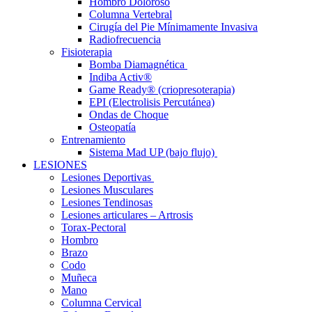
Hombro Doloroso
Columna Vertebral
Cirugía del Pie Mínimamente Invasiva
Radiofrecuencia
Fisioterapia
Bomba Diamagnética
Indiba Activ®
Game Ready® (criopresoterapia)
EPI (Electrolisis Percutánea)
Ondas de Choque
Osteopatía
Entrenamiento
Sistema Mad UP (bajo flujo)
LESIONES
Lesiones Deportivas
Lesiones Musculares
Lesiones Tendinosas
Lesiones articulares – Artrosis
Torax-Pectoral
Hombro
Brazo
Codo
Muñeca
Mano
Columna Cervical