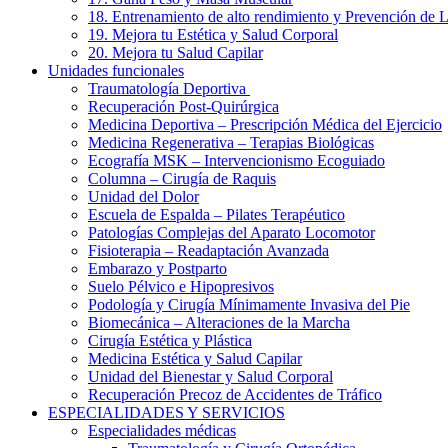
18. Entrenamiento de alto rendimiento y Prevención de 
19. Mejora tu Estética y Salud Corporal
20. Mejora tu Salud Capilar
Unidades funcionales
Traumatología Deportiva
Recuperación Post-Quirúrgica
Medicina Deportiva – Prescripción Médica del Ejercicio
Medicina Regenerativa – Terapias Biológicas
Ecografía MSK – Intervencionismo Ecoguiado
Columna – Cirugía de Raquis
Unidad del Dolor
Escuela de Espalda – Pilates Terapéutico
Patologías Complejas del Aparato Locomotor
Fisioterapia – Readaptación Avanzada
Embarazo y Postparto
Suelo Pélvico e Hipopresivos
Podología y Cirugía Mínimamente Invasiva del Pie
Biomecánica – Alteraciones de la Marcha
Cirugía Estética y Plástica
Medicina Estética y Salud Capilar
Unidad del Bienestar y Salud Corporal
Recuperación Precoz de Accidentes de Tráfico
ESPECIALIDADES Y SERVICIOS
Especialidades médicas