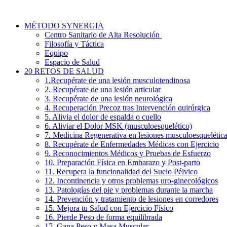
Ir
al
MÉTODO SYNERGIA
contenido
Centro Sanitario de Alta Resolución
Filosofía y Táctica
Equipo
Espacio de Salud
20 RETOS DE SALUD
1.Recupérate de una lesión musculotendinosa
2. Recupérate de una lesión articular
3. Recupérate de una lesión neurológica
4. Recuperación Precoz tras Intervención quirúrgica
5. Alivia el dolor de espalda o cuello
6. Aliviar el Dolor MSK (musculoesquelético)
7. Medicina Regenerativa en lesiones musculoesquelétic
8. Recupérate de Enfermedades Médicas con Ejercicio
9. Reconocimientos Médicos y Pruebas de Esfuerzo
10. Preparación Física en Embarazo y Post-parto
11. Recupera la funcionalidad del Suelo Pélvico
12. Incontinencia y otros problemas uro-ginecológicos
13. Patologías del pie y problemas durante la marcha
14. Prevención y tratamiento de lesiones en corredores
15. Mejora tu Salud con Ejercicio Físico
16. Pierde Peso de forma equilibrada
17. Gana Peso y Masa Muscular