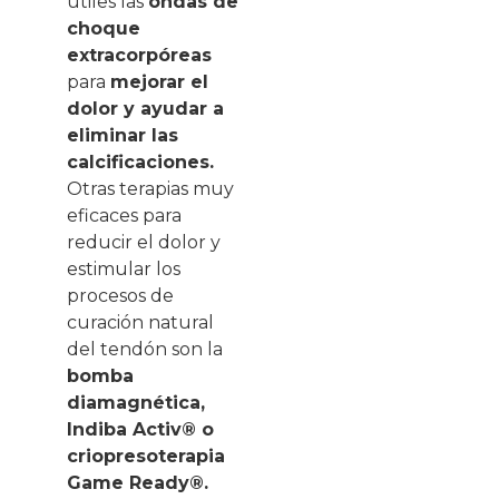
útiles las
ondas de
choque
extracorpóreas
para
mejorar el
dolor y ayudar a
eliminar las
calcificaciones.
Otras terapias muy
eficaces para
reducir el dolor y
estimular los
procesos de
curación natural
del tendón son la
bomba
diamagnética,
Indiba Activ® o
criopresoterapia
Game Ready®.