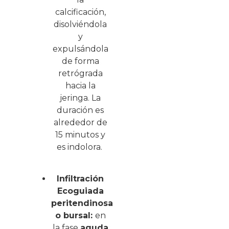
calcificación,
disolviéndola
y
expulsándola
de forma
retrógrada
hacia la
jeringa. La
duración es
alrededor de
15 minutos y
es indolora.
Infiltración
Ecoguiada
peritendinosa
o bursal:
en
la fase
aguda