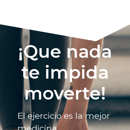
¡Que nada
te impida
moverte!
El ejercicio es la mejor
medicina