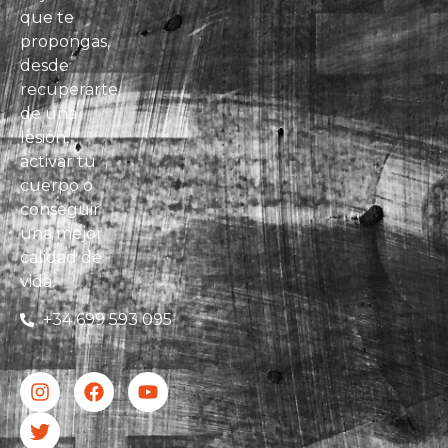
que te
propongas,
desde
recuperarte
de una
lesión,
activar tu
cuerpo o
conseguir
una mejor
calidad de
vida.
+34 699 593 095