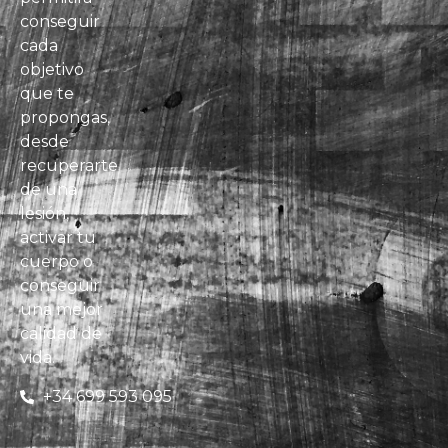
conseguir
cada
objetivo
que te
propongas,
desde
recuperarte
de una
lesión,
activar tu
cuerpo o
conseguir
una mejor
calidad de
vida.
+34 699 593 095