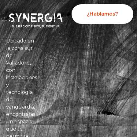
¿Hablamos?
Ubicado en
la zona sur
de
Valladolid,
con
instalaciones
y
tecnología
de
vanguardia,
encontrarás
un espacio
que te
permitirá