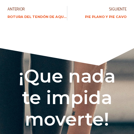
ANTERIOR
SIGUIENTE
ROTURA DEL TENDÓN DE AQUILES
PIE PLANO Y PIE CAVO
¡Que nada
te impida
moverte!