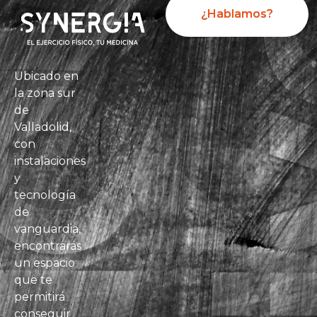
¿Hablamos?
Ubicado en
la zona sur
de
Valladolid,
con
instalaciones
y
tecnología
de
vanguardia,
encontrarás
un espacio
que te
permitirá
conseguir