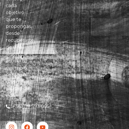
cada
objetivo
que te
propongas,
desde
recuperarte
de una
lesión,
activar tu
cuerpo o
conseguir
una mejor
calidad de
vida.
+34 699 593 095