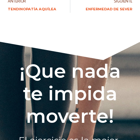
ANTERIOR
SIGUIENTE
TENDINOPATÍA AQUÍLEA
ENFERMEDAD DE SEVER
¡Que nada
te impida
moverte!