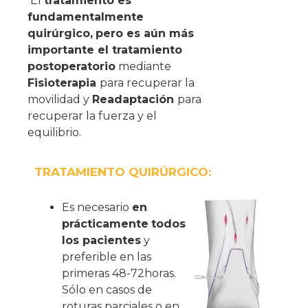
El
tratamiento es
fundamentalmente
quirúrgico,
pero es aún más
importante el tratamiento
postoperatorio
mediante
Fisioterapia
para recuperar la
movilidad y
Readaptación
para
recuperar la fuerza y el
equilibrio.
TRATAMIENTO QUIRÚRGICO:
Es necesario
en
prácticamente
todos
los pacientes
y
preferible en las
primeras 48-72horas.
Sólo en casos de
roturas parciales o en