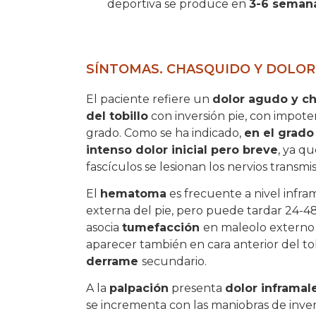
deportiva se produce en
3-6 seman
SÍNTOMAS. CHASQUIDO Y DOLOR
El paciente refiere un
dolor agudo y ch
del tobillo
con inversión pie, con impote
grado. Como se ha indicado,
en el grado 
intenso dolor inicial pero breve
, ya q
fascículos se lesionan los nervios transmi
El
hematoma
es frecuente a nivel infram
externa del pie, pero puede tardar 24-4
asocia
tumefacción
en maleolo externo 
aparecer también en cara anterior del to
derrame
secundario.
A la
palpación
presenta
dolor inframal
se incrementa con las maniobras de inver