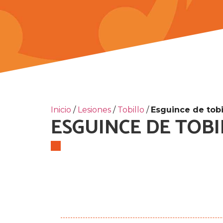
Inicio
/
Lesiones
/
Tobillo
/
Esguince de tobi
ESGUINCE DE TOB