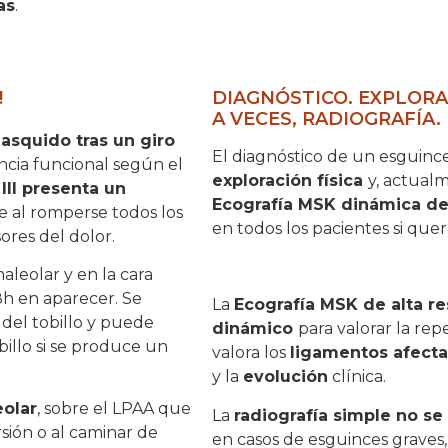
as
.
!
DIAGNÓSTICO. EXPLORAC
A VECES, RADIOGRAFÍA.
asquido tras un giro
El diagnóstico de un esguince
ncia funcional según el
exploración física
y, actual
III presenta un
Ecografía MSK dinámica del
ue al romperse todos los
en todos los pacientes si que
sores del dolor.
aleolar y en la cara
8h en aparecer. Se
La
Ecografía MSK de alta re
del tobillo y puede
dinámico
para valorar la rep
billo si se produce un
valora los
ligamentos afect
y la
evolución
clínica.
eolar
, sobre el LPAA que
La
radiografía simple no se
sión o al caminar de
en casos de esguinces graves,