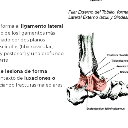
 forma el
ligamento lateral
no de los ligamentos más
mado por dos planos
scículos (tibionavicular,
r y posterior) y uno profundo
erte.
se lesiona de forma
ontexto de
luxaciones o
ociando fracturas maleolares