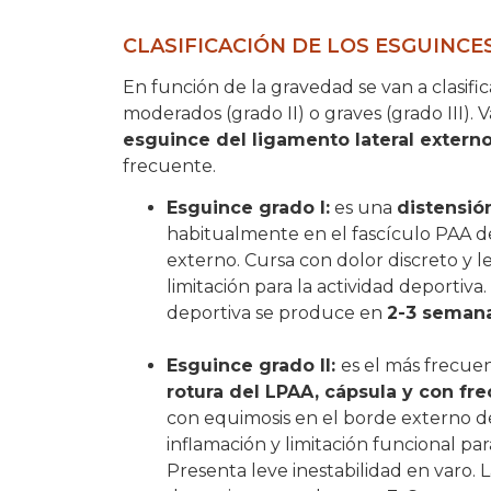
CLASIFICACIÓN DE LOS ESGUINCES
En función de la gravedad se van a clasifica
moderados (grado II) o graves (grado III).
esguince del ligamento lateral extern
frecuente.
Esguince grado I:
es una
distensión
habitualmente en el fascículo PAA de
externo. Cursa con dolor discreto y l
limitación para la actividad deportiva.
deportiva se produce en
2-3 semana
Esguince grado II:
es el más frecue
rotura del LPAA, cápsula y con fre
con equimosis en el borde externo del
inflamación y limitación funcional para
Presenta leve inestabilidad en varo. L