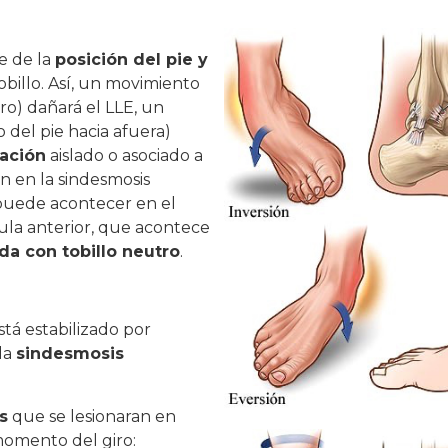
e de la
posición del pie y
obillo. Así, un movimiento
tro) dañará el LLE, un
o del pie hacia afuera)
tación
aislado o asociado a
ón en la sindesmosis
 puede acontecer en el
sula anterior, que acontece
ada con tobillo neutro
.
stá estabilizado por
 la
sindesmosis
s
que se lesionaran en
 momento del giro: