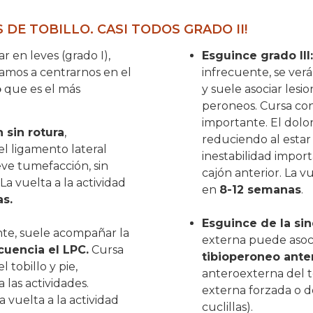
 DE TOBILLO. CASI TODOS GRADO II!
r en leves (grado I),
Esguince grado III:
 Vamos a centrarnos en el
infrecuente, se ver
o
que es el más
y suele asociar les
peroneos. Cursa co
importante. El dolor
 sin rotura
,
reduciendo al estar 
l ligamento lateral
inestabilidad impor
eve tumefacción, sin
cajón anterior. La v
 La vuelta a la actividad
en
8-12 semanas
.
s.
Esguince de la si
nte, suele acompañar la
externa puede asoc
cuencia el LPC.
Cursa
tibioperoneo ante
 tobillo y pie,
anteroexterna del t
 las actividades.
externa forzada o do
a vuelta a la actividad
cuclillas).