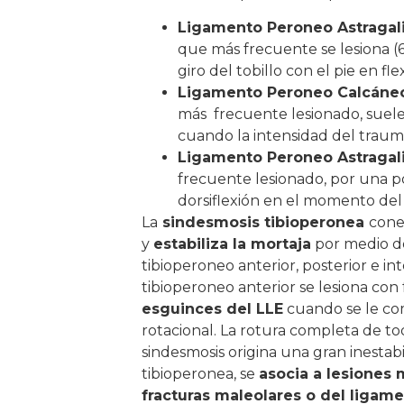
Ligamento Peroneo Astragali
que más frecuente se lesiona (
giro del tobillo con el pie en fle
Ligamento Peroneo Calcáneo
más
frecuente lesionado, sue
cuando la intensidad del traum
Ligamento Peroneo Astragali
frecuente lesionado, por una po
dorsiflexión en el momento del g
La
sindesmosis tibioperonea
cone
y
estabiliza la mortaja
por medio de
tibioperoneo anterior, posterior e in
tibioperoneo anterior se lesiona con
esguinces del LLE
cuando se le c
rotacional. La rotura completa de to
sindesmosis origina una gran inestabi
tibioperonea, se
asocia a lesiones
fracturas maleolares o del ligam