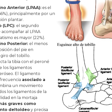
no Anterior (LPAA):
es el
66%), principalmente por un
xión plantar.
 (LPC):
el segundo
le acompañar al LPAA
atismo es mayor (22%).
no Posterior:
el menos
sición del pie en
iro del tobillo.
cta la tibia con el peroné
 los ligamentos
teróseo. El ligamento
 frecuencia
asociado a
ombina un movimiento
dos los ligamentos de la
lidad en la mortaja
 más graves como
ento deltoideo
y precisa