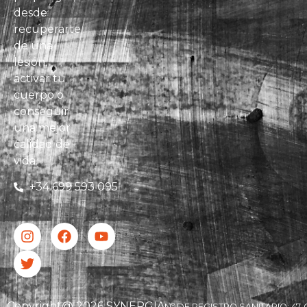
desde
recuperarte
de una
lesión,
activar tu
cuerpo o
conseguir
una mejor
calidad de
vida.
+34 699 593 095
Copyright@ 2026 SYNERGIA
Nº DE REGISTRO SANITARIO: 47-