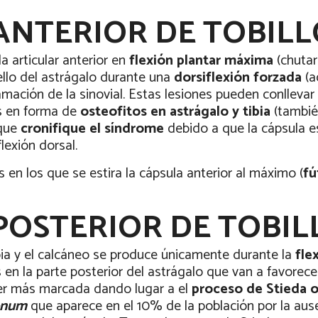
ANTERIOR DE TOBILL
a articular anterior en
flexión plantar máxima
(chutar
uello del astrágalo durante una
dorsiflexión forzada
(a
amación de la sinovial. Estas lesiones pueden conllevar
as en forma de
osteofitos en astrágalo y tibia
(tambié
 que
cronifique el síndrome
debido a que la cápsula es
lexión dorsal.
n los que se estira la cápsula anterior al máximo (
fú
POSTERIOR DE TOBIL
ibia y el calcáneo se produce únicamente durante la
fle
en la parte posterior del astrágalo que van a favorecer
er más marcada dando lugar a el
proceso de Stieda o
onum
que aparece en el 10% de la población por la ause