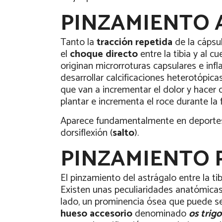
PINZAMIENTO 
Tanto la
tracción repetida
de la cápsul
el
choque directo
entre la tibia y al c
originan microrroturas capsulares e infl
desarrollar calcificaciones heterotópic
que van a incrementar el dolor y hacer
plantar e incrementa el roce durante la f
Aparece fundamentalmente en deportes e
dorsiflexión (
salto
).
PINZAMIENTO 
El pinzamiento del astrágalo entre la t
Existen unas peculiaridades anatómicas 
lado, un prominencia ósea que puede s
hueso accesorio
denominado
os trig