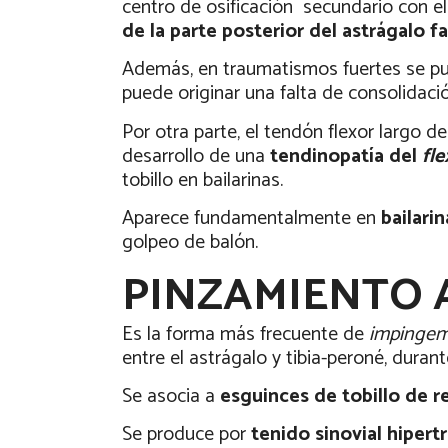
centro de osificación
secundario con el
de la parte posterior del astrágalo 
Además, en traumatismos fuertes se p
puede originar una falta de consolidaci
Por otra parte, el tendón flexor largo d
desarrollo de una
tendinopatía del
fle
tobillo en bailarinas.
Aparece fundamentalmente en
bailarin
golpeo de balón.
PINZAMIENTO 
Es la forma más frecuente de
impinge
entre el astrágalo y tibia-peroné, duran
Se asocia a
esguinces de tobillo de r
Se produce por
tenido sinovial hipert