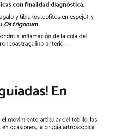
sicas con finalidad diagnóstica
.
ágalo y tibia (osteofitos en espejo), y
u
Os trigonum
.
ndritis, inflamación de la cola del
peroneoastragalino anterior…
guiadas! En
l movimiento articular del tobillo, las
 en ocasiones, la cirugía artroscópica