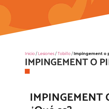
Inicio
/
Lesiones
/
Tobillo
/
Impingement o p
IMPINGEMENT O P
IMPINGEMENT 