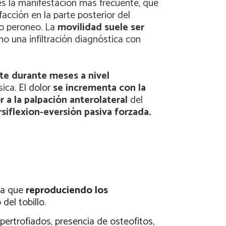
es la manifestación más frecuente, que
acción en la parte posterior del
lo peroneo. La
movilidad suele ser
mo una infiltración diagnóstica con
te durante meses a nivel
sica.
El dolor
se incrementa con la
r a la palpación anterolateral
del
siflexion-eversión pasiva forzada.
ya que
reproduciendo los
el tobillo.
pertrofiados, presencia de osteofitos,