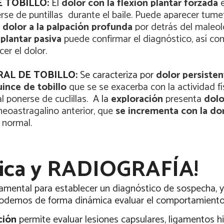
 TOBILLO:
El
dolor con la flexión plantar forzada
rse de puntillas
durante el baile. Puede aparecer tumef
a
dolor a la palpación profunda
por detrás del maleo
 plantar pasiva
puede confirmar el diagnóstico, así co
er el dolor.
AL DE TOBILLO:
Se caracteriza por
dolor persisten
uince de tobillo
que se se exacerba con la actividad fí
al ponerse de cuclillas.
A la
exploración
presenta
dolo
oneoastragalino anterior, que
se incrementa con la dor
 normal.
ínica y RADIOGRAFÍA!
amental para establecer un diagnóstico de sospecha, 
demos de forma dinámica evaluar el comportamiento d
ción
permite evaluar lesiones capsulares, ligamentos hi