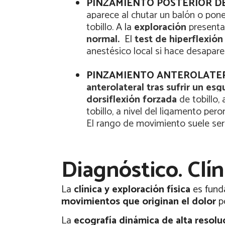
PINZAMIENTO POSTERIOR DE
aparece al chutar un balón o pone
tobillo.
A la
exploración
present
normal.
El
test de hiperflexión
anestésico local si hace desaparec
PINZAMIENTO ANTEROLATER
anterolateral tras sufrir un esg
dorsiflexión forzada
de tobillo, 
tobillo, a nivel del ligamento per
El rango de movimiento suele ser
Diagnóstico. Cl
La
clínica y exploración física
es fund
movimientos que originan el dolor
po
La
ecografía dinámica de alta resolu