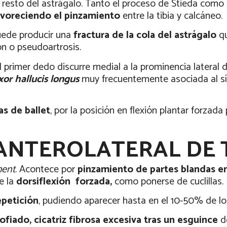
 resto del astrágalo. Tanto el proceso de Stieda como
favoreciendo el pinzamiento
entre la tibia y calcáneo.
uede producir una
fractura de la cola del astrágalo
q
ón o pseudoartrosis.
el primer dedo discurre medial a la prominencia lateral d
xor hallucis longus
muy frecuentemente asociada al s
as de ballet
, por la posición en flexión plantar forzad
ANTEROLATERAL DE 
ment
. Acontece por
pinzamiento de partes blandas en 
te la
dorsiflexión
forzada,
como ponerse de cuclillas.
epetición
, pudiendo aparecer hasta en el 10-50% de l
rofiado, cicatriz fibrosa excesiva tras un esguince
d