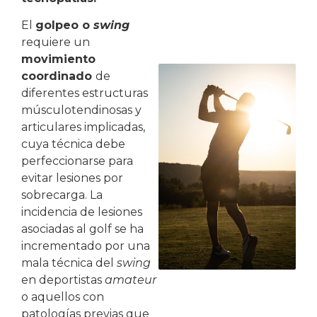
El
golpeo o
swing
requiere un
movimiento
coordinado
de
diferentes estructuras
músculotendinosas y
articulares implicadas,
cuya técnica debe
perfeccionarse para
evitar lesiones por
sobrecarga. La
incidencia de lesiones
asociadas al golf se ha
incrementado por una
mala técnica del
swing
en deportistas
amateur
o aquellos con
patologías previas que