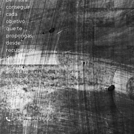
conseguir
cada
objetivo
que te
propongas,
desde
recuperarte
de una
lesión,
activar tu
cuerpo o
conseguir
una mejor
calidad de
vida.
+34 699 593 095