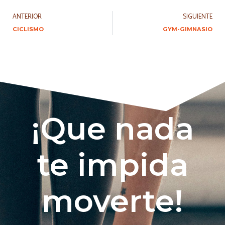
ANTERIOR
SIGUIENTE
CICLISMO
GYM-GIMNASIO
¡Que nada
te impida
moverte!