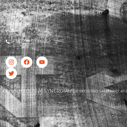
cuerpo o
conseguir
una mejor
calidad de
vida.
+34 699 593 095
Copyright@ 2026 SYNERGIA
Nº DE REGISTRO SANITARIO: 47-