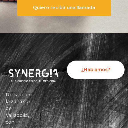
Quiero recibir una llamada
¿Hablamos?
Ubicado en
la zona sur
de
Valladolid,
con