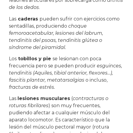
lesiones articulares por sobrecarga como
artritis
de los dedos
.
Las
caderas
pueden sufrir con ejercicios como
sentadillas, produciendo
choque
femoroacetabular, lesiones del labrum,
tendinitis del psoas, tendinitis glútea o
síndrome del piramidal.
Los
tobillos y pie
se lesionan con poca
frecuencia pero se pueden producir
esguinces,
tendinitis (Aquiles, tibial anterior, flexores…),
fascitis plantar, metatarsalgias
o incluso,
fracturas de estrés.
Las
lesiones musculares
(
contracturas o
roturas fibrilares
) son muy frecuentes,
pudiendo afectar a cualquier músculo del
aparato locomotor. Es característico que la
lesión del músculo pectoral mayor (rotura