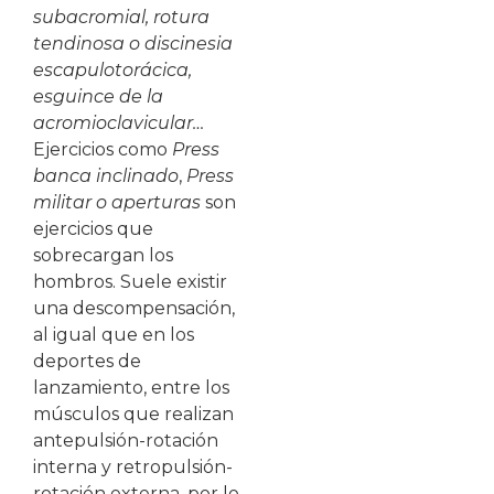
subacromial, rotura
tendinosa o discinesia
escapulotorácica,
esguince de la
acromioclavicular…
Ejercicios como
Press
banca inclinado
,
Press
militar o aperturas
son
ejercicios que
sobrecargan los
hombros. Suele existir
una descompensación,
al igual que en los
deportes de
lanzamiento, entre los
músculos que realizan
antepulsión-rotación
interna y retropulsión-
rotación externa, por lo