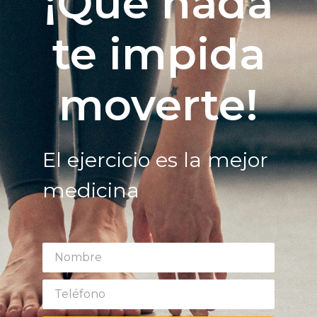
¡Que nada
te impida
moverte!
El ejercicio es la mejor
medicina