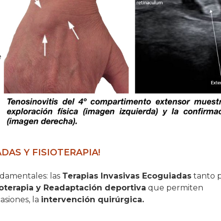
e
DAS Y FISIOTERAPIA!
ndamentales: las
Terapias Invasivas Ecoguiadas
tanto 
ioterapia y Readaptación deportiva
que permiten
asiones, la
intervención quirúrgica.