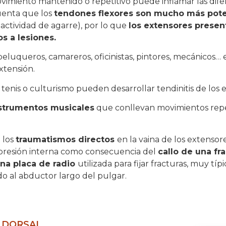
vimiento mantenido o repetitivo puede inflamar las dif
uenta que los
tendones flexores son mucho más pot
 actividad de agarre), por lo que
los extensores presen
s a lesiones.
luqueros, camareros, oficinistas, pintores, mecánicos… 
xtensión.
enis o culturismo pueden desarrollar tendinitis de los 
nstrumentos musicales
que conllevan movimientos repe
 los
traumatismos directos
en la vaina de los extensor
ompresión interna como consecuencia del
callo de una fr
una placa de radio
utilizada para fijar fracturas, muy típ
o al abductor largo del pulgar.
N DORSAL…