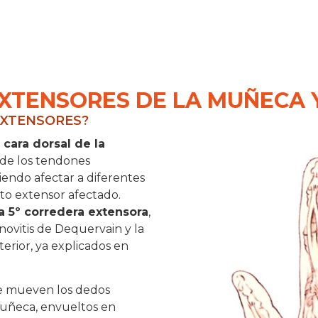
EXTENSORES DE LA MUÑECA 
 EXTENSORES?
 cara dorsal de la
 de los tendones
endo afectar a diferentes
o extensor afectado.
la 5º corredera extensora
,
inovitis de Dequervain y la
terior, ya explicados en
e mueven los dedos
muñeca, envueltos en