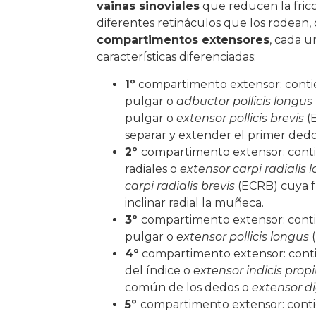
vainas sinoviales
que reducen la fricc
diferentes retináculos que los rodean,
compartimentos extensores
, cada u
características diferenciadas:
1º
compartimento extensor: contie
pulgar o
adbuctor pollicis longus
pulgar o
extensor pollicis brevis
(
separar y extender el primer dedo
2º
compartimento extensor: cont
radiales o
extensor carpi radialis 
carpi radialis brevis
(ECRB) cuya f
inclinar radial la muñeca.
3º
compartimento extensor: conti
pulgar o
extensor pollicis longus
(
4º
compartimento extensor: conti
del índice o
extensor indicis prop
común de los dedos o
extensor 
5º
compartimento extensor: conti