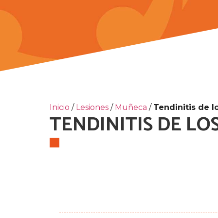
Inicio
/
Lesiones
/
Muñeca
/
Tendinitis de 
TENDINITIS DE LO