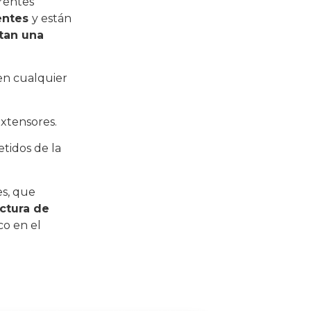
erentes
entes
y están
tan una
en cualquier
extensores.
tidos de la
es, que
actura de
ico en el