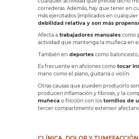
cualquier actividad que precise dicho mo
correderas. Además, hay que tener en c
más ejercitados (implicados en cualquier
debilidad relativa y son más propenso
Afecta a
trabajadores manuales
como pe
actividad que mantenga la muñeca en e
También en
deportes
como baloncesto, t
Es frecuente en aficiones como
tocar i
mano como el piano, guitarra o violín.
Otras causas que pueden producirlo son
producen inflamación y fibrosis, y la c
muñeca
o fricción con los
tornillos de 
tercer compartimento extensor afectand
CLÍNICA. DOLOR Y TUMEFACCIÓ