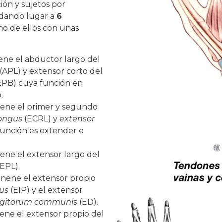
ión y sujetos por
 dando lugar a
6
no de ellos con unas
ne el abductor largo del
(APL) y extensor corto del
EPB) cuya función en
.
iene el primer y segundo
longus
(ECRL) y
extensor
unción es extender e
ene el extensor largo del
EPL).
nene el extensor propio
ius
(EIP) y el extensor
digitorum communis
(ED).
ene el extensor propio del